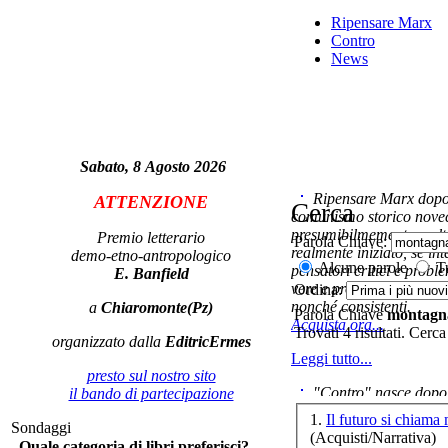
Ripensare Marx
Contro
News
re
Sabato, 8 Agosto 2026
No
Ripensare Marx dopo l
ATTENZIONE
Cerca
comunismo storico novec
presumibilmemente molto
Premio letterario
Parola Chiave:
realmente iniziato, se in
demo-etno-antropologico
Alcune parole
Tu
pensatori critici e probl
E. Banfield
vere e proprie correnti in
Ordina:
nonché consistenti.
a
Chiaromonte(Pz)
El
Parola Chiave
montagn
Acquista ora...
Trovati 4 risultati. Cerca
organizzato dalla
EditricErmes
Leggi tutto...
presto sul nostro sito
"Contro" nasce dopo 
il bando di partecipazione
cominciato con la collab
1.
Il futuro si chiam
Sondaggi
ripensaremarx. i saggi co
(Acquisti/Narrativa)
Quale categoria di libri preferisci?
questa collaborazione e 