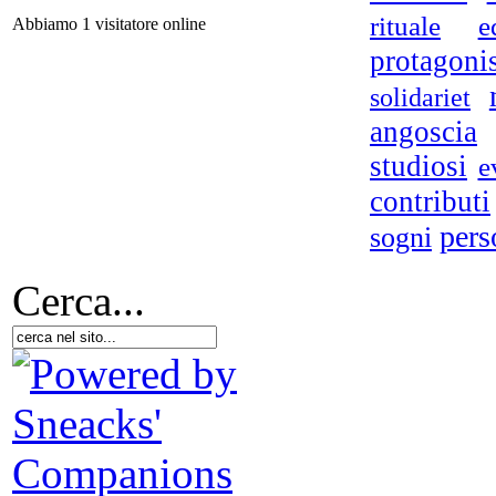
rituale
e
Abbiamo 1 visitatore online
N
protagoni
p
solidariet
angoscia
studiosi
e
contributi
V
pers
sogni
Cerca...