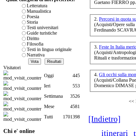
Gaetano FIERRO pp.
è teorica, sempre però c
Letteratura
presente fase.
Manualistica
Acquista ora...
Poesia
Oc
2.
Percorsi in quota s
Storia
(Acquisti/Opere sulla 
A feed could not be foun
Testi universitari
Ferdinando SCAVRA
http://www.lastampa.it/r
Guide turistiche
Diritto
Le 
Filosofia
ov
3.
Feste In Italia mer
Testi in lingua originale
(Acquisti/Antropologi
Narrativa
Rituali e trasformazi
Visitatori
4.
Gli occhi sulla mo
Oggi
445
(Acquisti/Collana Puer
S
M
Domenico DIMASE p
Ieri
553
Settimana
3526
<< 
Mese
4581
Tutti
1701398
[Indietro]
Chi e' online
itinerari