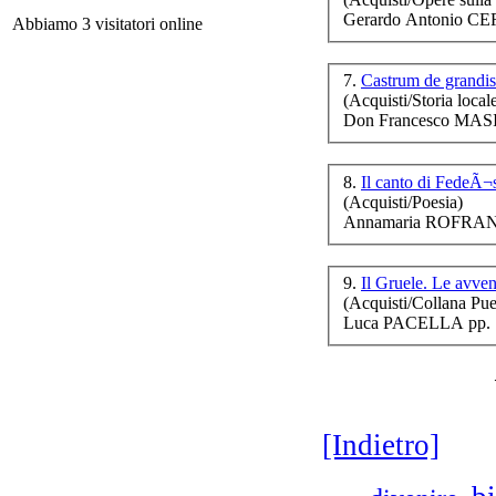
l
Gerardo Antonio CE
Abbiamo 3 visitatori online
7.
Castrum de grandis
(Acquisti/Storia local
Don Francesco MASI 
8.
Il canto di FedeÃ
(Acquisti/Poesia)
Annamaria ROFRANO
Il 
9.
Il Gruele. Le avven
(Acquisti/Collana Puer
Luca PACELLA pp. 
[Indietro]
L