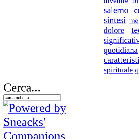
b
divenire
salerno
c
sintesi
me
te
dolore
significati
quotidiana
caratterist
spirituale
q
Cerca...