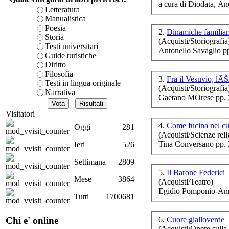
a cura di Diodata, An
è teorica, sempre però c
Letteratura
presente fase.
Manualistica
Acquista ora...
Poesia
2.
Dinamiche familiari
Storia
La
(Acquisti/Storiografia
A feed could not be foun
ed 
Testi universitari
Antonello Savaglio p
http://www.lastampa.it/r
ne
Guide turistiche
Diritto
Filosofia
3.
Testi in lingua originale
(Acquisti/Storiografia
Narrativa
Gaetano MOrese pp. 
Visitatori
o
4.
Come fucina nel c
Oggi
281
co
(Acquisti/Scienze reli
Tina Conversano pp. 
Ieri
526
Settimana
2809
5.
Il Barone Federici
Mese
3864
(Acquisti/Teatro)
Egidio Pomponio-Ann
Tutti
1700681
6.
Cuore gialloverde
Chi e' online
(Acquisti/Opere sulla 