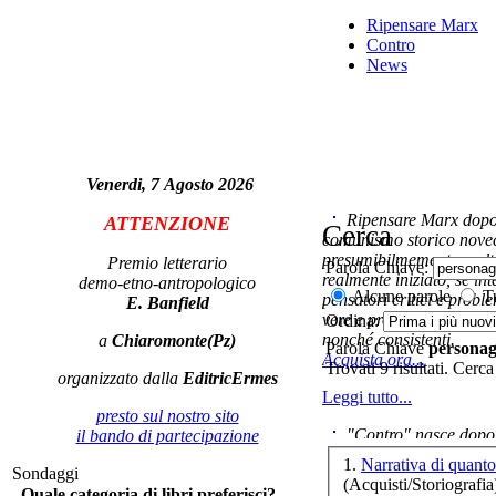
Ripensare Marx
Contro
Ch
News
Venerdi, 7 Agosto 2026
Ripensare Marx dopo l
ATTENZIONE
Cerca
comunismo storico novec
presumibilmemente molto
Premio letterario
Parola Chiave:
E
realmente iniziato, se in
demo-etno-antropologico
Alcune parole
Tu
pensatori critici e probl
E. Banfield
vere e proprie correnti in
Ordina:
Ch
nonché consistenti.
a
Chiaromonte(Pz)
Parola Chiave
personag
Acquista ora...
Trovati 9 risultati. Cerca
organizzato dalla
EditricErmes
Leggi tutto...
presto sul nostro sito
"Contro" nasce dopo 
il bando di partecipazione
V
ar
cominciato con la collab
1.
Narrativa di quan
Sondaggi
ripensaremarx. i saggi co
(Acquisti/Storiografia
Quale categoria di libri preferisci?
questa collaborazione e 