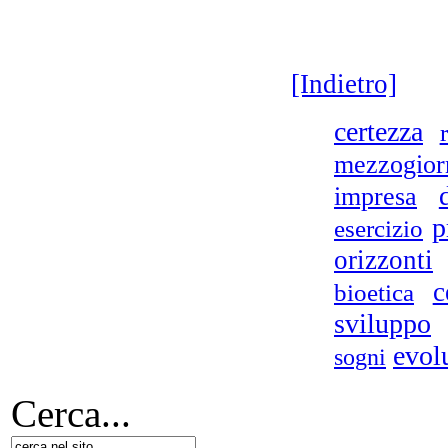
[Indietro]
certezza
mezzogior
impresa
p
esercizio
orizzonti
c
bioetica
sviluppo
evol
sogni
Cerca...