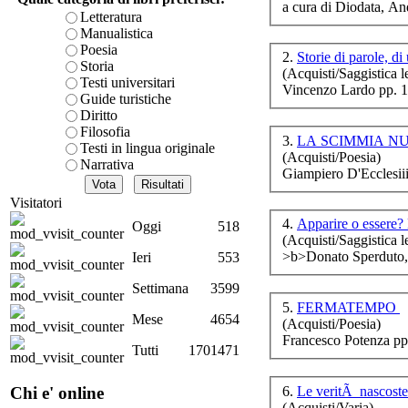
a cura di Diodata, An
è teorica, sempre però c
Letteratura
presente fase.
Manualistica
Acquista ora...
Poesia
2.
Storie di parole, di
Storia
(Acquisti/Saggistica le
A feed could not be foun
Testi universitari
Vincenzo Lardo pp. 
http://www.lastampa.it/r
Guide turistiche
Diritto
Filosofia
3.
LA SCIMMIA N
Testi in lingua originale
(Acquisti/Poesia)
Narrativa
Giampiero D'Ecclesiii
E
Visitatori
4.
Apparire o essere?
Oggi
518
Ch
(Acquisti/Saggistica le
>b>Donato Sperduto, 
Ieri
553
Settimana
3599
nel
5.
FERMATEMPO
Mese
4654
(Acquisti/Poesia)
Francesco Potenza pp
Tutti
1701471
6.
Le veritÃ nascost
Chi e' online
(Acquisti/Varia)