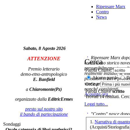
Ripensare Marx
Contro
News
Ch
Sabato, 8 Agosto 2026
Ripensare Marx dopo l
ATTENZIONE
Cerca
comunismo storico novec
presumibilmemente molto
Premio letterario
Parola Chiave:
realmente iniziato, se in
demo-etno-antropologico
Alcune parole
Tu
pensatori critici e probl
E. Banfield
vere e proprie correnti in
Ordina:
nonché consistenti.
a
Chiaromonte(Pz)
Parola Chiave
scritto
Acquista ora...
Trovati 14 risultati. Cer
fa
organizzato dalla
EditricErmes
Leggi tutto...
presto sul nostro sito
"Contro" nasce dopo 
il bando di partecipazione
cominciato con la collab
1.
Narrativa di quan
Sondaggi
ripensaremarx. i saggi co
(Acquisti/Storiografia
Quale categoria di libri preferisci?
questa collaborazione e 