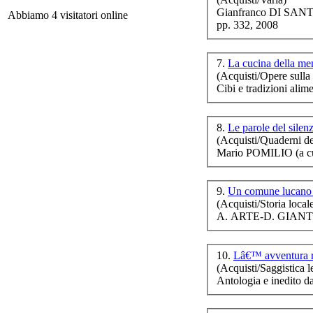
L
Gianfranco DI SANT
Abbiamo 4 visitatori online
pp. 332, 2008
7.
La cucina della m
(Acquisti/Opere sulla 
Cibi e tradizioni al
UN
8.
Le parole del silen
(Acquisti/Quaderni de
Mario POMILIO (a cu
F
9.
Un comune lucano 
d
(Acquisti/Storia local
A. ARTE-D. GIANT
10.
Lâ€™ avventura r
(Acquisti/Saggistica le
D.A
Antologia e inedito 