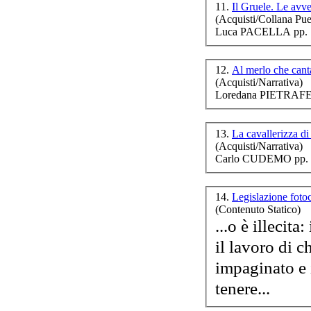
11.
Il Gruele. Le avv
(Acquisti/Collana Puer
Luca PACELLA pp. 
Soc
12.
Al merlo che cant
(Acquisti/Narrativa)
Loredana PIETRAFES
13.
La cavallerizza 
(Acquisti/Narrativa)
Carlo CUDEMO pp. 
So
14.
Legislazione foto
(Contenuto Statico)
...o è illecit
il lavoro di ch
impaginato e illustrato. La legg
tenere...