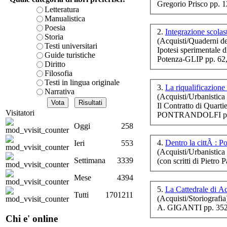
Gregorio Prisco pp. 
è teorica, sempre però c
Letteratura
presente fase.
Manualistica
Acquista ora...
Poesia
2.
Integrazione scolas
Storia
(Acquisti/Quaderni de
A feed could not be foun
Testi universitari
Ipotesi sperimentale 
http://www.lastampa.it/r
re
Guide turistiche
Potenza-GLIP pp. 62
Diritto
Filosofia
Testi in lingua originale
3.
La riqualificazione
Narrativa
(Acquisti/Urbanistica e
Il Contratto di Quar
Lâ
Visitatori
PONTRANDOLFI pp.
de
Oggi
258
4.
Dentro la cittÃ : P
Ieri
553
(Acquisti/Urbanistica e
Settimana
3339
(con scritti di Piet
Mese
4394
5.
La Cattedrale di 
Tutti
1701211
(Acquisti/Storiografia
D.A
A. GIGANTI pp. 352
Chi e' online