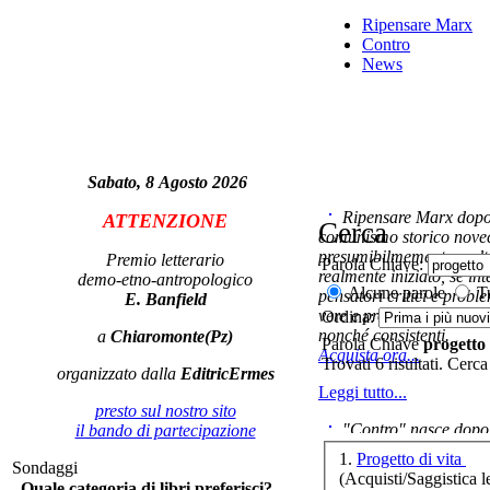
Ripensare Marx
Contro
ric
News
Sabato, 8 Agosto 2026
Ripensare Marx dopo l
ATTENZIONE
o
Cerca
comunismo storico novec
co
presumibilmemente molto
Premio letterario
Parola Chiave:
realmente iniziato, se in
demo-etno-antropologico
Alcune parole
Tu
pensatori critici e probl
E. Banfield
vere e proprie correnti in
Ordina:
nonché consistenti.
a
Chiaromonte(Pz)
Parola Chiave
progetto
Acquista ora...
Trovati 6 risultati. Cerca
organizzato dalla
EditricErmes
Il
Leggi tutto...
presto sul nostro sito
"Contro" nasce dopo 
il bando di partecipazione
cominciato con la collab
1.
Progetto di vita
Sondaggi
ripensaremarx. i saggi co
(Acquisti/Saggistica le
El
Quale categoria di libri preferisci?
questa collaborazione e 