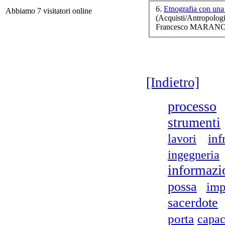
6.
Etnografia con un
Abbiamo 7 visitatori online
(Acquisti/Antropologi
Francesco MARANO 
Spi
[Indietro]
processo
strumenti
lavori
inf
ingegneria
Il
informazi
possa
imp
I 
sacerdote
porta
capac