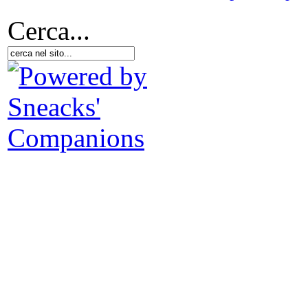
Cerca...
fac
D.A
- N
L
tr