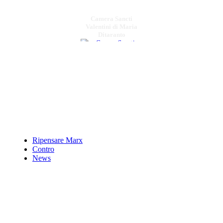
Camera Sancti
Valentini di Maria
Ditaranto
€ 6,00
Il fascismo a Matera
€ 22,00
La Basilicata e
l'UnitÃƒÂ d'Italia
cultura e pratica
politica nel
Ripensare Marx
Contro
News
€ 22,00
Il geografo Solino
Chiama per il Prezzo