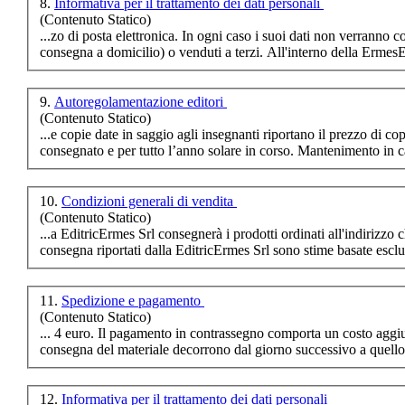
8.
Informativa per il trattamento dei dati personali
dellâ€™architettura
(Contenuto Statico)
nelle facoltÃ di
...zo di posta elettronica. In ogni caso i suoi dati no
ingegneria
consegna
a domicilio) o venduti a terzi. All'interno della ErmesEdi
9.
Autoregolamentazione editori
(Contenuto Statico)
€ 14,00
...e copie date in saggio agli insegnanti riportano il prezzo di co
consegna
to e per tutto l’anno solare in corso.
La Basilicata tra i
banchi di scuola Dal
periodo fascista agli a
10.
Condizioni generali di vendita
(Contenuto Statico)
...a EditricErmes Srl consegnerà i prodotti ordinati all'indirizzo c
€ 20,00
consegna
riportati dalla EditricErmes Srl sono stime basate esclu
Guide giuridiche
pareri di diritto civile
11.
Spedizione e pagamento
e diritto penale
(Contenuto Statico)
consegna
del materiale decorrono dal giorno successivo a quello i
€ 18,00
LA SCIMMIA NUDA
12.
Informativa per il trattamento dei dati personali