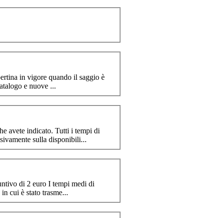
pertina in vigore quando il saggio è
 Mantenimento in catalogo e nuove ...
he avete indicato. Tutti i tempi di
sivamente sulla disponibili...
... 4 euro. Il pagamento in contrassegno comporta un costo aggiuntivo di 2 euro I tempi medi di
n cui è stato trasme...