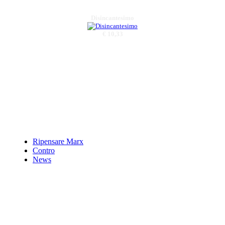
Disincantesimo
€ 10,33
Ambiente Salute
SocietÃ . Itinerari tra
memoria e
prospettive
€ 11,00
Il casinÃƒÂ² globale
della finanza
Ripensare Marx
Contro
€ 15,00
News
Francesco De Sarlo
€ 12,00
Feste In Italia
meridionale.