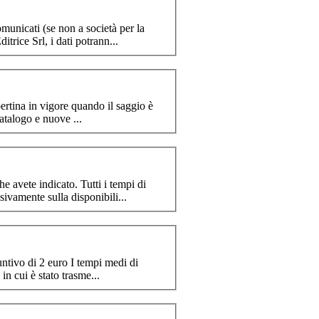
n verranno comunicati (se non a società per la
trice Srl, i dati potrann...
pertina in vigore quando il saggio è
 Mantenimento in catalogo e nuove ...
he avete indicato. Tutti i tempi di
sivamente sulla disponibili...
... 4 euro. Il pagamento in contrassegno comporta un costo aggiuntivo di 2 euro I tempi medi di
n cui è stato trasme...