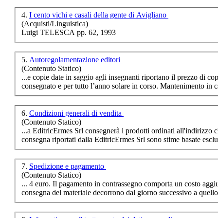
cristiana
4.
I cento vichi e casali della gente di Avigliano
(Acquisti/Linguistica)
Luigi TELESCA pp. 62, 1993
€ 10,00
5.
Autoregolamentazione editori
I boschi della
(Contenuto Statico)
memoria
...e copie date in saggio agli insegnanti riportano il prezzo di co
consegna
to e per tutto l’anno solare in corso.
€ 10,00
Mediterraneo, mitt
6.
Condizioni generali di vendita
kara
(Contenuto Statico)
...a EditricErmes Srl consegnerà i prodotti ordinati all'indirizzo c
consegna
riportati dalla EditricErmes Srl sono stime basate esclu
€ 10,00
Al merlo che canta
sullâ€™ultima casa
7.
Spedizione e pagamento
di Cleo
(Contenuto Statico)
consegna
del materiale decorrono dal giorno successivo a quello i
€ 18,00
Lâ€™insegnamento