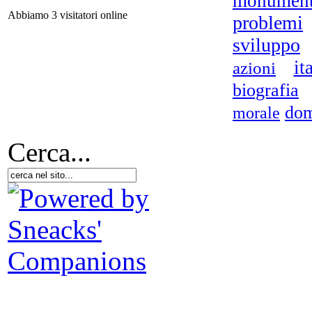
monumen
Abbiamo 3 visitatori online
problemi
PE
sviluppo
it
azioni
biografia
dom
morale
Cerca...
Bio
de
I 