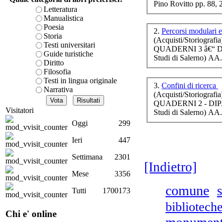
Pino Rovitto pp. 88,
è teorica, sempre però c
Letteratura
presente fase.
Manualistica
Acquista ora...
Poesia
2.
Percorsi modulari e
Storia
(Acquisti/Storiografia
cURL error 28: Failed to 
Testi universitari
QUADERNI 3 â€“ D
80 after 7109 ms: Could 
Guide turistiche
Studi di Salerno) AA.
Diritto
Filosofia
Testi in lingua originale
3.
Confini di ricerca
Narrativa
Li
(Acquisti/Storiografia
ne
QUADERNI 2 - DIP
Visitatori
Studi di Salerno) AA
Oggi
299
Ieri
447
Ch
Pa
Settimana
2301
[Indietro]
g
Mese
3356
comune
Tutti
1700173
bibliotech
Chi e' online
LA