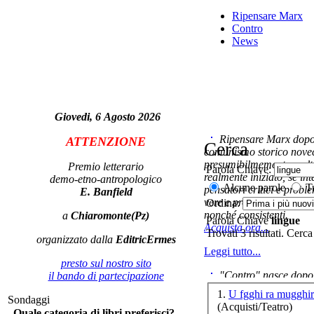
Ripensare Marx
Contro
News
bio
L'A
Giovedi, 6 Agosto 2026
Ripensare Marx dopo l
ATTENZIONE
Cerca
comunismo storico novec
presumibilmemente molto
Premio letterario
Parola Chiave:
realmente iniziato, se in
demo-etno-antropologico
q
Alcune parole
Tu
pensatori critici e probl
E. Banfield
vere e proprie correnti in
Ordina:
nonché consistenti.
a
Chiaromonte(Pz)
Parola Chiave
lingue
Acquista ora...
Trovati 3 risultati. Cerca
organizzato dalla
EditricErmes
Leggi tutto...
presto sul nostro sito
"Contro" nasce dopo 
il bando di partecipazione
cominciato con la collab
1.
U fgghi ra mugghir
Sondaggi
ripensaremarx. i saggi co
(Acquisti/Teatro)
Quale categoria di libri preferisci?
questa collaborazione e 