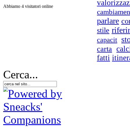
valorizza
Abbiamo 4 visitatori online
cambiamen
U
n
parlare
co
rifer
stile
st
capacit
calc
carta
fatti
itiner
Sil
Cerca...