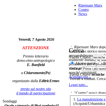
Ripensare Marx
Contro
News
A
Venerdi, 7 Agosto 2026
Ripensare Marx dopo l
ATTENZIONE
Cerca
comunismo storico novec
presumibilmemente molto
Fr
Premio letterario
Parola Chiave:
realmente iniziato, se in
demo-etno-antropologico
Alcune parole
Tu
pensatori critici e probl
E. Banfield
vere e proprie correnti in
Ordina:
Po
nonché consistenti.
a
Chiaromonte(Pz)
Parola Chiave
tecniche
Acquista ora...
Trovati 4 risultati. Cerca
organizzato dalla
EditricErmes
Leggi tutto...
presto sul nostro sito
"Contro" nasce dopo 
il bando di partecipazione
cominciato con la collab
1.
La manutenzione e 
Sondaggi
ripensaremarx. i saggi co
(Acquisti/Urbanistica e
Quale categoria di libri preferisci?
questa collaborazione e 