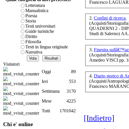
Francesco LAGUARD
R
è teorica, sempre però c
Letteratura
presente fase.
Manualistica
Acquista ora...
Poesia
2.
Confini di ricerca
Storia
(Acquisti/Storiografia
A feed could not be foun
Testi universitari
QUADERNI 2 - DIP
http://www.lastampa.it/r
Guide turistiche
Studi di Salerno) AA
Gi
Diritto
Filosofia
Testi in lingua originale
3.
Finestra sullâ€™azz
Narrativa
(Acquisti/Storiografia
Amedeo VISCI pp. 1
Visitatori
Oggi
89
4.
Diario storico di A
Il 
(Acquisti/Antropologi
Ieri
553
Po
Francesco MARANO (a
Settimana
3170
Mese
4225
Tutti
1701042
I 
[Indietro]
Chi e' online