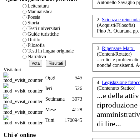
Antonello Savaglio p
è teorica, sempre però c
Letteratura
D.A
presente fase.
Manualistica
Acquista ora...
Poesia
2.
Scienza e reincan
Storia
(Acquisti/Filosofia)
A feed could not be foun
Testi universitari
Pino A. Quartana pp.
http://www.lastampa.it/r
Guide turistiche
Diritto
C
Filosofia
3.
Ripensare Marx
Testi in lingua originale
(Content/Rotator)
Narrativa
...critici e problemati
nonch
CO
Visitatori
Oggi
545
4.
Legislazione fotoc
(Contenuto Statico)
Ieri
526
...e della att
Settimana
3073
riproduzione 
Mese
4128
amministrativ
Le
Tutti
1700945
di lire...
Chi e' online