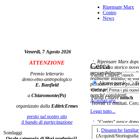
Ro
Ripensare Marx
Contro
News
Ne
Venerdi, 7 Agosto 2026
Ripensare Marx dopo l
ATTENZIONE
Cerca
comunismo storico novec
presumibilmemente molto
Premio letterario
Parola Chiave:
Pa
realmente iniziato, se in
demo-etno-antropologico
g
Alcune parole
Tu
pensatori critici e probl
E. Banfield
vere e proprie correnti in
Ordina:
nonché consistenti.
a
Chiaromonte(Pz)
Parola Chiave
nonch
Acquista ora...
Trovati 11 risultati. Cer
organizzato dalla
EditricErmes
Leggi tutto...
presto sul nostro sito
e
"Contro" nasce dopo 
il bando di partecipazione
cominciato con la collab
1.
Dinamiche familiari
Sondaggi
ripensaremarx. i saggi co
(Acquisti/Storiografia
Quale categoria di libri preferisci?
questa collaborazione e 