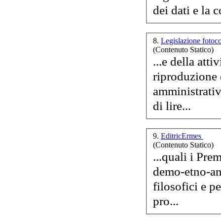
dei dati e la 
An
8.
Legislazione fotoc
(Contenuto Statico)
Lâ
...e della att
de
riproduzione 
amministrativ
di lire...
9.
EditricErmes
(Contenuto Statico)
...quali i Pre
demo-etno-ant
Ba
filosofici e pedagogici. Così men
m
pro...