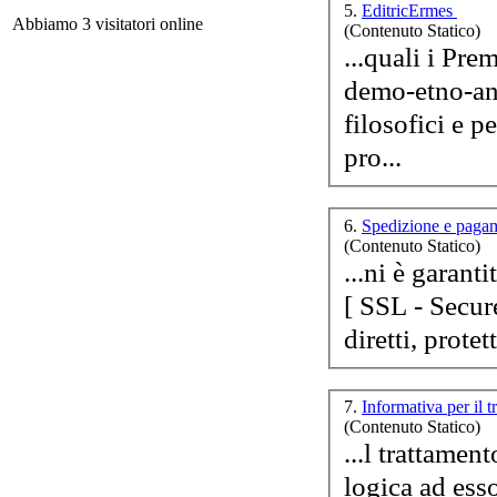
5.
EditricErmes
Abbiamo 3 visitatori online
(Contenuto Statico)
...quali i Pre
demo-etno-ant
filosofici e pedagogici. Così men
pro...
6.
Spedizione e pag
(Contenuto Statico)
Vi
...ni è garanti
dif
[ SSL - Secu
diretti, protet
7.
Informativa per il t
(Contenuto Statico)
...l trattamen
logica ad ess