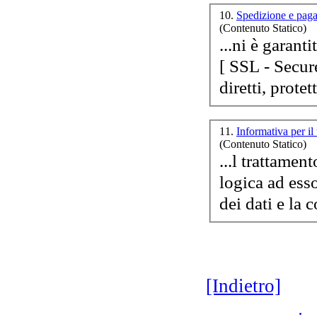
10.
Spedizione e pa
(Contenuto Statico)
...ni è garanti
[ SSL - Secu
diretti, protet
11.
Informativa per il
(Contenuto Statico)
...l trattamen
logica ad ess
dei dati e la 
[Indietro]