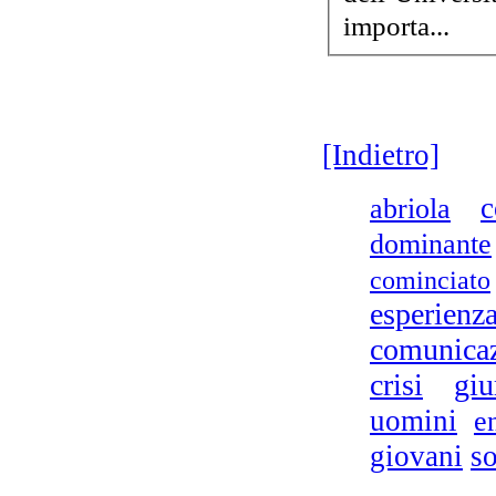
importa...
[Indietro]
c
abriola
dominante
cominciato
esperienz
comunica
crisi
giu
uomini
e
giovani
s