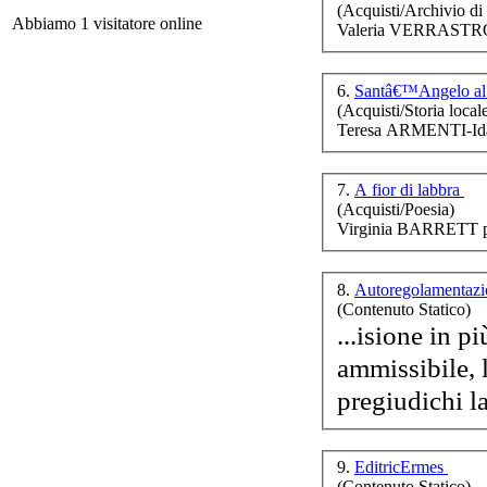
(Acquisti/Archivio di
Abbiamo 1 visitatore online
Valeria VERRASTRO (
6.
Santâ€™Angelo al 
Co
(Acquisti/Storia local
Teresa ARMENTI-Id
Ch
7.
A fior di labbra
(Acquisti/Poesia)
Virginia BARRETT p
E
Ch
8.
Autoregolamentazi
(Contenuto Statico)
In 
...isione in p
ammissibile, 
Il
9.
EditricErmes
C
(Contenuto Statico)