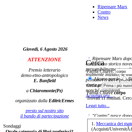
Ripensare Marx
Contro
News
I
Ch
Giovedi, 6 Agosto 2026
CO
Ripensare Marx dopo l
ATTENZIONE
Cerca
comunismo storico novec
presumibilmemente molto
Premio letterario
Parola Chiave:
realmente iniziato, se in
demo-etno-antropologico
Alcune parole
Tu
pensatori critici e probl
E. Banfield
G
vere e proprie correnti in
Ordina:
nonché consistenti.
a
Chiaromonte(Pz)
Parola Chiave
corpo
Acquista ora...
Trovati 11 risultati. Cer
S
organizzato dalla
EditricErmes
M
Leggi tutto...
presto sul nostro sito
"Contro" nasce dopo 
il bando di partecipazione
cominciato con la collab
1.
Meccanica dei mate
Sondaggi
ripensaremarx. i saggi co
(Acquisti/UniversitÃ
Quale categoria di libri preferisci?
questa collaborazione e 