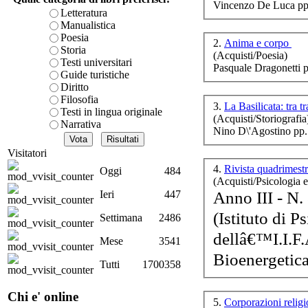
Vincenzo De Luca pp
è teorica, sempre però c
Letteratura
presente fase.
Manualistica
Acquista ora...
Poesia
2.
Anima e corpo
Storia
(Acquisti/Poesia)
A feed could not be foun
Testi universitari
Pasquale Dragonetti 
http://www.lastampa.it/r
Guide turistiche
Le
Diritto
Lo
Filosofia
3.
La Basilicata: tra 
Testi in lingua originale
(Acquisti/Storiografia
Narrativa
Nino D\'Agostino pp.
Visitatori
4.
Rivista quadrimestr
Oggi
484
(Acquisti/Psicologia 
Anno III - N.
Ieri
447
Lâ
(Istituto di P
Settimana
2486
de
dellâ€™I.I.F.
Mese
3541
Bioenergetic
Tutti
1700358
Chi e' online
5.
Corporazioni religi