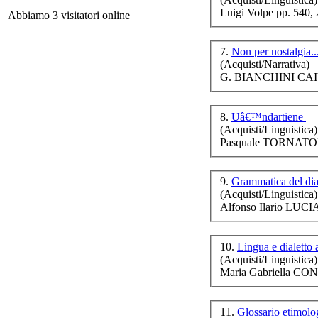
Luigi Volpe pp. 540,
Abbiamo 3 visitatori online
7.
Non per nostalgia..
(Acquisti/Narrativa)
G. BIANCHINI CAI
8.
Uâ€™ndartiene
(Acquisti/Linguistica)
Pasquale TORNATOR
Ch
Per
9.
Grammatica del dia
m
(Acquisti/Linguistica)
Alfonso Ilario LUCI
10.
Lingua e dialetto
(Acquisti/Linguistica)
Ann
Maria Gabriella CON
di 
11.
Glossario etimolog