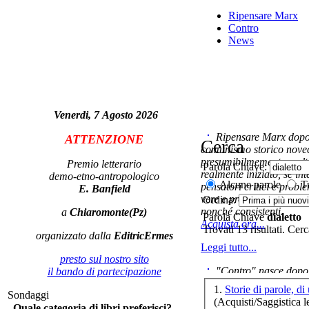
Ripensare Marx
Contro
News
Oc
Bo
Venerdi, 7 Agosto 2026
G
Ripensare Marx dopo l
ATTENZIONE
Cerca
comunismo storico novec
presumibilmemente molto
Premio letterario
Parola Chiave:
realmente iniziato, se in
demo-etno-antropologico
Alcune parole
Tu
pensatori critici e probl
E. Banfield
vere e proprie correnti in
Ordina:
nonché consistenti.
a
Chiaromonte(Pz)
Parola Chiave
dialetto
Acquista ora...
Trovati 13 risultati. Cer
organizzato dalla
EditricErmes
Leggi tutto...
presto sul nostro sito
"Contro" nasce dopo 
il bando di partecipazione
cominciato con la collab
1.
Storie di parole, di
Sondaggi
ripensaremarx. i saggi co
(Acquisti/Saggistica le
Quale categoria di libri preferisci?
questa collaborazione e 