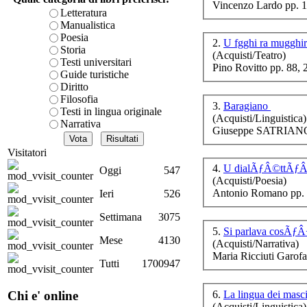
Vincenzo Lardo pp. 
è teorica, sempre però c
Letteratura
presente fase.
Manualistica
Acquista ora...
Poesia
Dal
2.
U fgghi ra mugghir
a
Storia
(Acquisti/Teatro)
A feed could not be foun
Testi universitari
Pino Rovitto pp. 88,
http://www.lastampa.it/r
Guide turistiche
Diritto
Filosofia
3.
Baragiano
Testi in lingua originale
(Acquisti/Linguistica)
Narrativa
Giuseppe SATRIANO 
Visitatori
LA
4.
U dialÃƒÂ©ttÃƒÂ« 
Oggi
547
(Acquisti/Poesia)
Antonio Romano pp. 
Ieri
526
Settimana
3075
5.
Si parlava cosÃƒÂ
Mese
4130
(Acquisti/Narrativa)
Maria Ricciuti Garofa
Tutti
1700947
6.
La lingua dei masci
Chi e' online
(Acquisti/Linguistica)