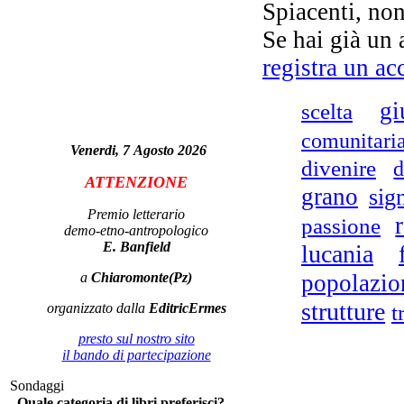
Spiacenti, non
Se hai già un 
registra un ac
gi
scelta
Ch
comunitari
Venerdi, 7 Agosto 2026
divenire
d
ATTENZIONE
grano
sig
G
Premio letterario
passione
demo-etno-antropologico
E. Banfield
lucania
a
Chiaromonte(Pz)
popolazio
strutture
organizzato dalla
EditricErmes
t
presto sul nostro sito
il bando di partecipazione
Sondaggi
Quale categoria di libri preferisci?