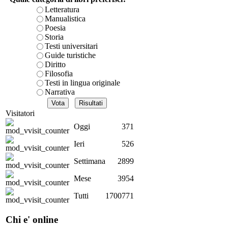
Letteratura
Manualistica
Poesia
L
Storia
Testi universitari
Guide turistiche
Diritto
Filosofia
Testi in lingua originale
Narrativa
Visitatori
Oggi
371
Att
Ieri
526
Ma
Settimana
2899
Mese
3954
Tutti
1700771
Il
Chi e' online