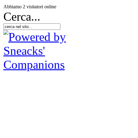
Abbiamo 2 visitatori online
Cerca...
Spi
Le 
La
ed 
ne
Lâ
de