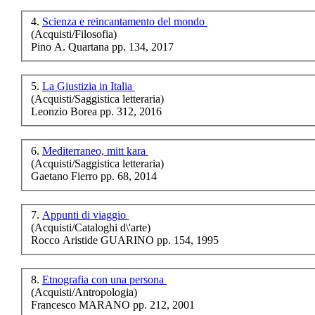
religiose. Opere pie.
4.
Scienza e reincantamento del mondo
Inventari, n. 3
(Acquisti/Filosofia)
Pino A. Quartana pp. 134, 2017
€ 14,00
5.
La Giustizia in Italia
La Chimica
(Acquisti/Saggistica letteraria)
Docimastica di
Leonzio Borea pp. 312, 2016
Francesco Mauro
6.
Mediterraneo, mitt kara
€ 22,00
(Acquisti/Saggistica letteraria)
Gaetano Fierro pp. 68, 2014
Il disegno dei
manuali. Verso una
normativa
architettonica
7.
Appunti di viaggio
(Acquisti/Cataloghi d\'arte)
Rocco Aristide GUARINO pp. 154, 1995
€ 10,00
8.
Etnografia con una persona
Saggi sul testo
(Acquisti/Antropologia)
italiano fra
Francesco MARANO pp. 212, 2001
Cinquecento e