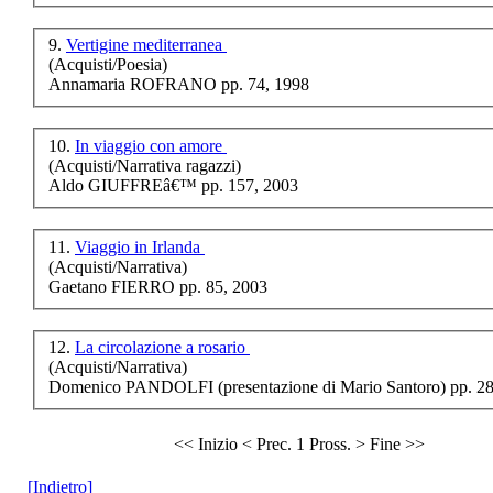
Ottocento
9.
Vertigine mediterranea
(Acquisti/Poesia)
Annamaria ROFRANO pp. 74, 1998
Chiama per il Prezzo
Nazionalismo ed
10.
In viaggio con amore
europeismo politica
(Acquisti/Narrativa ragazzi)
agroalimentare
Aldo GIUFFREâ€™ pp. 157, 2003
britannica
11.
Viaggio in Irlanda
(Acquisti/Narrativa)
€ 20,50
Gaetano FIERRO pp. 85, 2003
LA BASILICATA SUI
GIORNALI
12.
La circolazione a rosario
(Acquisti/Narrativa)
€ 30,00
Domenico PANDOLFI (presentazione di Mario Santoro) pp. 28
Dopoguerra e
fascismo a Gravina
<< Inizio
< Prec.
1
Pross. >
Fine >>
(1919-1926)
[Indietro]