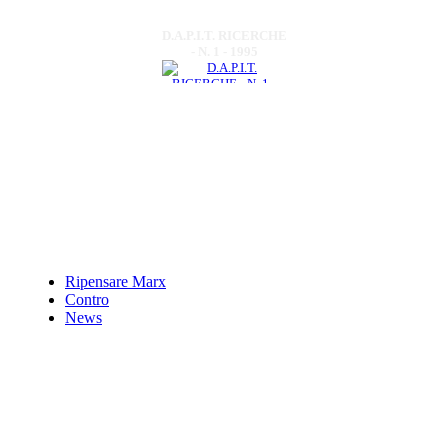
D.A.P.I.T. RICERCHE
- N. 1 - 1995
€ 6,00
Voce del verbo
Numbare
€ 15,00
Spicchi di luna...
orizzonti lucani.
Ripensare Marx
Contro
€ 13,00
News
Il bullismo
€ 8,00
Normanni e templari
tra nord Europa e sud
Italia