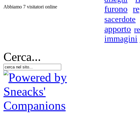
El
furono
r
Abbiamo 7 visitatori online
sacerdote
apporto
r
D.A
immagini
Cerca...
R
Da 