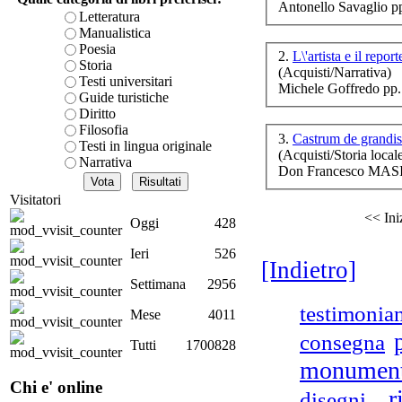
Antonello Savaglio p
è teorica, sempre però c
Letteratura
presente fase.
Manualistica
Acquista ora...
Poesia
La 
2.
Storia
(Acquisti/Narrativa)
A feed could not be foun
Testi universitari
Michele Goffredo pp.
http://www.lastampa.it/r
Guide turistiche
Diritto
An
Filosofia
3.
Castrum de grandis
Testi in lingua originale
(Acquisti/Storia local
Narrativa
Don Francesco MASI 
Visitatori
<< Ini
Oggi
428
ra
di
Ieri
526
[Indietro]
Settimana
2956
testimonia
Mese
4011
consegna
Tutti
1700828
monumen
Chi e' online
r
disegni