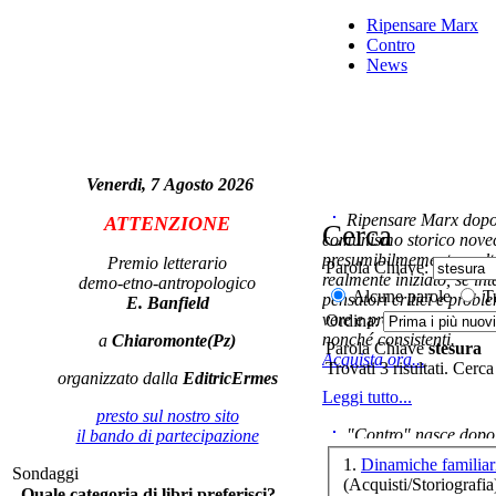
Ripensare Marx
Contro
News
Venerdi, 7 Agosto 2026
Le 
d
Ripensare Marx dopo l
ATTENZIONE
Cerca
comunismo storico novec
presumibilmemente molto
Premio letterario
Parola Chiave:
realmente iniziato, se in
demo-etno-antropologico
Alcune parole
Tu
pensatori critici e probl
E. Banfield
vere e proprie correnti in
Ordina:
nonché consistenti.
a
Chiaromonte(Pz)
Parola Chiave
stesura
Acquista ora...
Trovati 3 risultati. Cerca
organizzato dalla
EditricErmes
Leggi tutto...
presto sul nostro sito
"Contro" nasce dopo 
il bando di partecipazione
cominciato con la collab
1.
Dinamiche familiari
Sondaggi
ripensaremarx. i saggi co
(Acquisti/Storiografia
Quale categoria di libri preferisci?
questa collaborazione e 