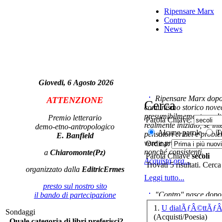
q
Ripensare Marx
Contro
News
Giovedi, 6 Agosto 2026
ra
di
Ripensare Marx dopo l
ATTENZIONE
Cerca
comunismo storico novec
presumibilmemente molto
Premio letterario
Parola Chiave:
realmente iniziato, se in
demo-etno-antropologico
Alcune parole
Tu
pensatori critici e probl
E. Banfield
Il 
vere e proprie correnti in
Ordina:
Po
nonché consistenti.
a
Chiaromonte(Pz)
Parola Chiave
secoli
Acquista ora...
Trovati 5 risultati. Cerca
organizzato dalla
EditricErmes
Leggi tutto...
presto sul nostro sito
"Contro" nasce dopo 
il bando di partecipazione
La
cominciato con la collab
1.
U dialÃƒÂ©ttÃƒÂ« 
ed 
Sondaggi
ripensaremarx. i saggi co
(Acquisti/Poesia)
ne
Quale categoria di libri preferisci?
questa collaborazione e 