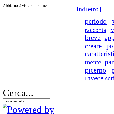
Abbiamo 2 visitatori online
[Indietro]
periodo
racconta
app
breve
U f
Mr
creare
pr
de
caratterist
mente
par
picerno
invece
scr
ma
Cerca...