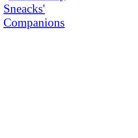
fac
Le
ar
Ro