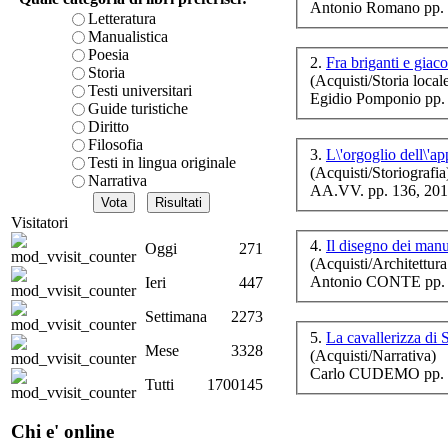
Antonio Romano pp. 
è teorica, sempre però c
Letteratura
presente fase.
Manualistica
Acquista ora...
Poesia
2.
Fra briganti e giac
Storia
(Acquisti/Storia local
cURL error 28: Failed to 
Testi universitari
Egidio Pomponio pp.
80 after 7085 ms: Could 
Guide turistiche
Tu
Diritto
Filosofia
3.
L\'orgoglio dell\'a
Testi in lingua originale
(Acquisti/Storiografia
Narrativa
AA.VV. pp. 136, 20
Visitatori
4.
Il disegno dei manu
Oggi
271
au
(Acquisti/Architettura
Antonio CONTE pp. 
Ieri
447
Settimana
2273
5.
La cavallerizza d
Mese
3328
(Acquisti/Narrativa)
Carlo CUDEMO pp. 
Tutti
1700145
D.A
Chi e' online