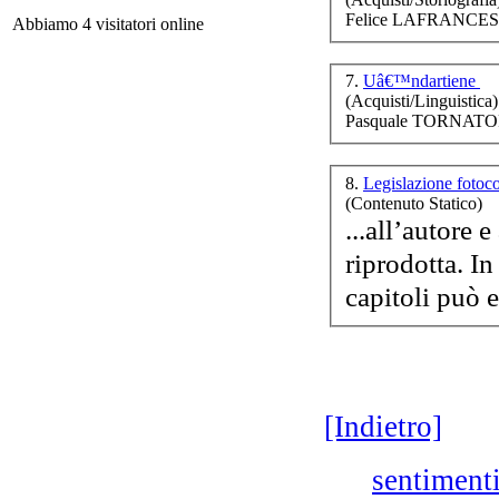
Felice LAFRANCESC
Abbiamo 4 visitatori online
Di
ed 
in
7.
Uâ€™ndartiene
(Acquisti/Linguistica)
Pasquale TORNATOR
Bo
8.
Legislazione fotoc
(Contenuto Statico)
G
...all’autore 
riprodotta. I
Cor
U
mu
[Indietro]
m
sentiment