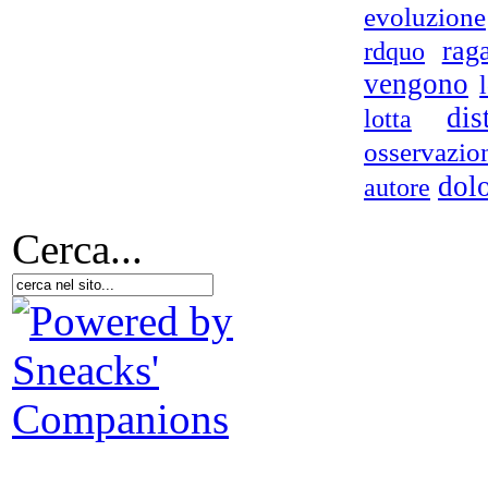
evoluzione
rag
rdquo
vengono
dis
lotta
osservazio
dol
autore
App
W
te
Cerca...