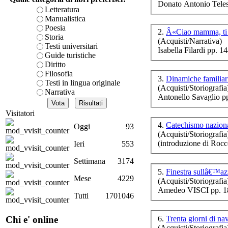
Donato Antonio Teles
è teorica, sempre però c
Letteratura
presente fase.
Manualistica
Acquista ora...
Poesia
2.
Â«Ciao mamma, ti 
Storia
(Acquisti/Narrativa)
A feed could not be foun
Testi universitari
Isabella Filardi pp. 1
http://www.lastampa.it/r
Guide turistiche
Diritto
Filosofia
3.
Dinamiche familiari
Testi in lingua originale
io 
(Acquisti/Storiografia
Narrativa
Antonello Savaglio p
Visitatori
4.
Catechismo nazion
Oggi
93
(Acquisti/Storiografia
(introduzione di Ro
Ieri
553
U
Settimana
3174
per
5.
Finestra sullâ€™azz
Mese
4229
(Acquisti/Storiografia
Amedeo VISCI pp. 1
Tutti
1701046
Ba
6.
Trenta giorni di na
Chi e' online
(Acquisti/Storiografia