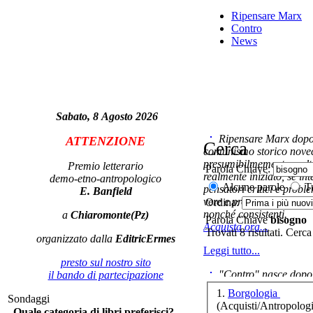
Ripensare Marx
Po
Contro
News
Sabato, 8 Agosto 2026
Ripensare Marx dopo l
ATTENZIONE
Cerca
comunismo storico novec
presumibilmemente molto
Premio letterario
Parola Chiave:
realmente iniziato, se in
demo-etno-antropologico
Alcune parole
Tu
pensatori critici e probl
E. Banfield
vere e proprie correnti in
Ordina:
D
nonché consistenti.
a
Chiaromonte(Pz)
Una
Parola Chiave
bisogno
Acquista ora...
Trovati 8 risultati. Cerca
organizzato dalla
EditricErmes
Leggi tutto...
presto sul nostro sito
"Contro" nasce dopo 
il bando di partecipazione
cominciato con la collab
1.
Borgologia
Tea
Sondaggi
ripensaremarx. i saggi co
(Acquisti/Antropologi
Quale categoria di libri preferisci?
questa collaborazione e 