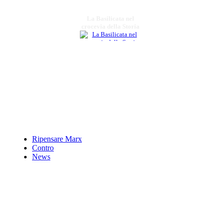
La Basilicata nel
crocevia della Storia
€ 20,00
Non per nostalgia...
€ 14,00
Il disegno degli
ordini. Monasteri,
conventi, abbazie e
grancie
Ripensare Marx
Contro
News
€ 18,00
Racconti del cuore
che fan bene
allÃ¢â‚¬â„¢anima e
Ric