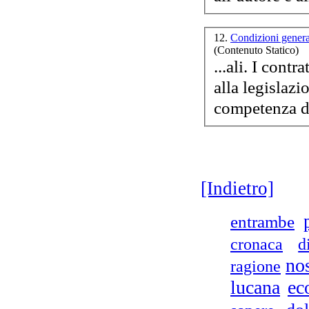
12.
Condizioni genera
(Contenuto Statico)
...ali. I contratti tra voi e la EditricErmes Srl saranno sottoposti
alla legislaz
[Indietro]
entrambe
cronaca
d
nos
ragione
lucana
ec