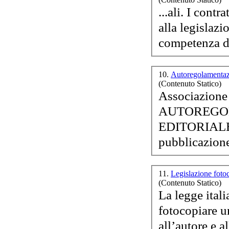
...ali. I contratti tra voi e la EditricErmes Srl saranno sottoposti
alla legislaz
D.A
10.
Autoregolamentaz
(Contenuto Statico)
Associazion
AUTOREGO
EDITORIALE EDUCATI
11.
Legislazione foto
(Contenuto Statico)
La legge
ital
fotocopiare u
all’autore e a