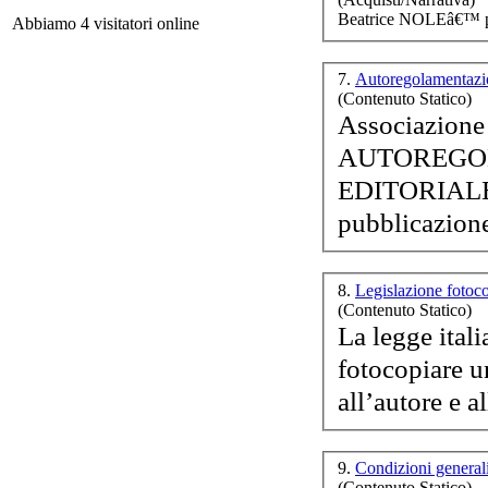
Beatrice NOLEâ€™ p
Le 
Abbiamo 4 visitatori online
7.
Autoregolamentazi
(Contenuto Statico)
Associazion
AUTOREGO
A
EDITORIALE EDUCATI
8.
Legislazione fotoc
(Contenuto Statico)
La
La legge
ital
a
fotocopiare u
all’autore e a
Il 
9.
Condizioni general
(Contenuto Statico)