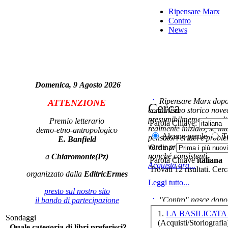
Fi
Ripensare Marx
Contro
News
Vit
de
Domenica, 9 Agosto 2026
Ann
Ripensare Marx dopo l
ATTENZIONE
Cerca
di 
comunismo storico novec
presumibilmemente molto
Premio letterario
Parola Chiave:
realmente iniziato, se in
demo-etno-antropologico
Alcune parole
Tu
pensatori critici e probl
E. Banfield
vere e proprie correnti in
Ordina:
nonché consistenti.
a
Chiaromonte(Pz)
Parola Chiave
italiana
Acquista ora...
Ba
Trovati 12 risultati. Cer
organizzato dalla
EditricErmes
m
Leggi tutto...
presto sul nostro sito
"Contro" nasce dopo 
il bando di partecipazione
cominciato con la collab
1.
LA BASILICATA
Sondaggi
ripensaremarx. i saggi co
(Acquisti/Storiografia
Quale categoria di libri preferisci?
questa collaborazione e 