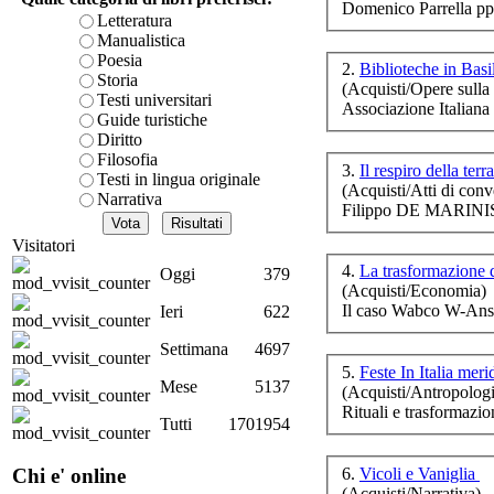
Domenico Parrella pp
è teorica, sempre però c
Letteratura
presente fase.
Manualistica
Acquista ora...
Poesia
2.
Biblioteche in Basi
La
Storia
(Acquisti/Opere sulla 
po
A feed could not be foun
Testi universitari
Associazione
Italiana
m
http://www.lastampa.it/r
Guide turistiche
Diritto
Filosofia
3.
Il respiro della terr
Testi in lingua originale
(Acquisti/Atti di conv
Narrativa
Filippo DE MARINIS
U
n
Visitatori
4.
La trasformazione d
Oggi
379
(Acquisti/Economia)
Il caso Wabco W-Ans
Ieri
622
Settimana
4697
Si
5.
Feste In Italia mer
Mese
5137
(Acquisti/Antropologi
Rituali e trasformazi
Tutti
1701954
Le 
6.
Vicoli e Vaniglia
Chi e' online
(Acquisti/Narrativa)