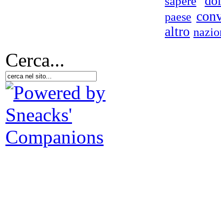
do
sapere
con
paese
altro
nazio
Cerca...