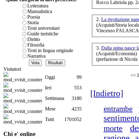
Rocco Labriola pp. 2
co
è teorica, sempre però c
Letteratura
presente fase.
Manualistica
Acquista ora...
Poesia
2.
La rivoluzione nap
Storia
(Acquisti/Storia local
A feed could not be foun
Testi universitari
Vincenzo FALASCA p
http://www.lastampa.it/r
Guide turistiche
Diritto
ra
Filosofia
3.
Dalla spina nasce 
di
Testi in lingua originale
(Acquisti/Economia)
Narrativa
(prefazione di Nico
Visitatori
<< I
Oggi
99
Bo
Ieri
553
G
[Indietro]
Settimana
3180
entrambe
Mese
4235
sentiment
Pis
Tutti
1701052
de
morte
Chi e' online
ragione
a