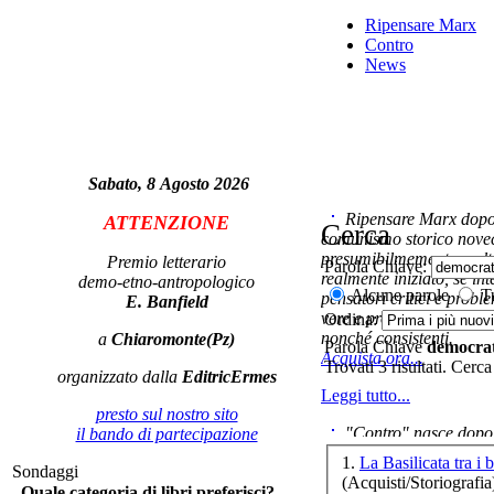
Ripensare Marx
Contro
News
Fr
Sabato, 8 Agosto 2026
Ripensare Marx dopo l
ATTENZIONE
Luc
Cerca
comunismo storico novec
pri
presumibilmemente molto
Premio letterario
Parola Chiave:
realmente iniziato, se in
demo-etno-antropologico
Alcune parole
Tu
pensatori critici e probl
E. Banfield
vere e proprie correnti in
Ordina:
nonché consistenti.
a
Chiaromonte(Pz)
Parola Chiave
democrat
Acquista ora...
Trovati 3 risultati. Cerca
organizzato dalla
EditricErmes
Di
Leggi tutto...
presto sul nostro sito
"Contro" nasce dopo 
il bando di partecipazione
cominciato con la collab
1.
La Basilicata tra i 
Sondaggi
ripensaremarx. i saggi co
(Acquisti/Storiografia
Quale categoria di libri preferisci?
questa collaborazione e 