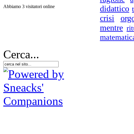
didattico
Abbiamo 3 visitatori online
crisi
org
Pe
mentre
ri
mas
matematic
Cerca...
80
La 
For