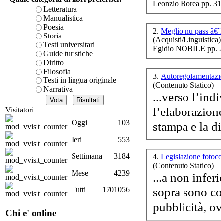
Leonzio Borea pp. 31
è teorica, sempre però c
Letteratura
presente fase.
Manualistica
Acquista ora...
Poesia
2.
Meglio nu pass â€
Storia
(Acquisti/Linguistica)
A feed could not be foun
Testi universitari
Egidio NOBILE pp. 
http://www.lastampa.it/r
Guide turistiche
Diritto
Filosofia
3.
Autoregolamentazi
Testi in lingua originale
(Contenuto Statico)
Narrativa
...verso l’ind
L
ba
l’elaborazion
Visitatori
per
Oggi
103
Ieri
553
Settimana
3184
4.
Legislazione fotoc
(Contenuto Statico)
Mese
4239
...a non infer
sopra sono c
Tutti
1701056
I
pubblicità, ov
Chi e' online