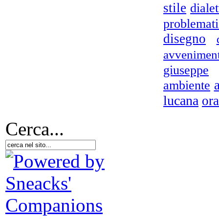
stile
dialet
problemat
disegno
avveniment
L
giuseppe
ambiente
lucana
ora
Cerca...