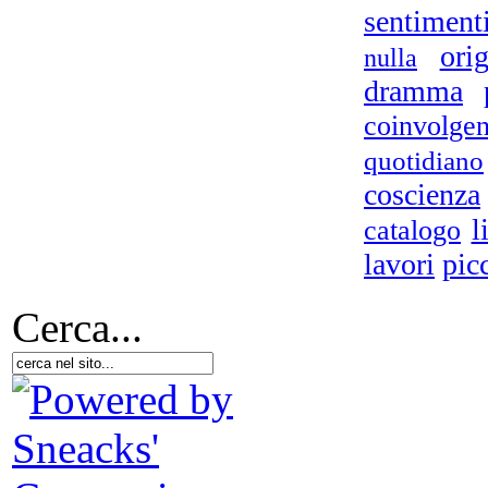
sentiment
orig
nulla
dramma
S
coinvolgen
quotidiano
Il 
coscienza
l
catalogo
lavori
pic
Et
Cerca...