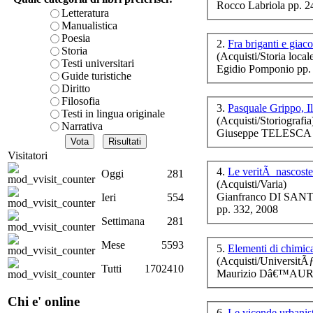
Rocco Labriola pp. 2
è teorica, sempre però c
Letteratura
presente fase.
Manualistica
Acquista ora...
Poesia
2.
Fra briganti e giac
Storia
(Acquisti/Storia local
A feed could not be foun
Testi universitari
Egidio Pomponio pp.
http://www.lastampa.it/r
Guide turistiche
F
Diritto
Filosofia
3.
Pasquale Grippo, Il
Testi in lingua originale
(Acquisti/Storiografia
Narrativa
Giuseppe TELESC
L
Visitatori
Po
4.
Le veritÃ nascost
Oggi
281
(Acquisti/Varia)
r
Gianfranco DI SANT
Ieri
554
pp. 332, 2008
Settimana
281
Mese
5593
5.
Elementi di chimic
(Acquisti/UniversitÃ
I 
Tutti
1702410
Maurizio Dâ€™AURI
Chi e' online
6.
Le vicende urbanis