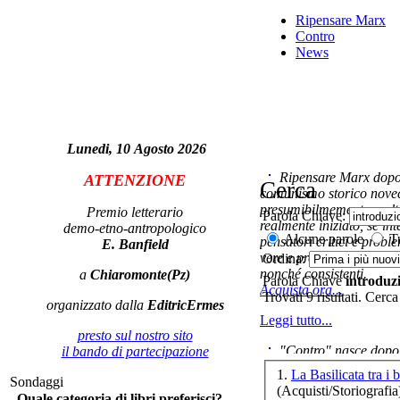
Ripensare Marx
Contro
News
Il 
Lunedi, 10 Agosto 2026
Ripensare Marx dopo l
ATTENZIONE
Cerca
I
comunismo storico novec
presumibilmemente molto
Premio letterario
Parola Chiave:
realmente iniziato, se in
demo-etno-antropologico
Alcune parole
Tu
pensatori critici e probl
E. Banfield
vere e proprie correnti in
Ordina:
nonché consistenti.
a
Chiaromonte(Pz)
La
Parola Chiave
introduz
Acquista ora...
a
Trovati 9 risultati. Cerca
organizzato dalla
EditricErmes
Leggi tutto...
presto sul nostro sito
"Contro" nasce dopo 
il bando di partecipazione
cominciato con la collab
1.
La Basilicata tra i 
D.A
Sondaggi
ripensaremarx. i saggi co
(Acquisti/Storiografia
- N
Quale categoria di libri preferisci?
questa collaborazione e 