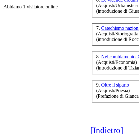
(Acquisti/Urbanistica e
Abbiamo 1 visitatore online
(
introduzione
di Gius
L
cro
7.
Catechismo nazion
(Acquisti/Storiografia
(
introduzione
di Rocc
I
8.
Nel cambiamento. S
(Acquisti/Economia)
L
(
introduzione
di Tizi
9.
Oltre il sipario
St
(Acquisti/Poesia)
uo
(Prefazione di Gianc
via
[Indietro]