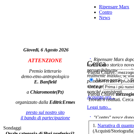
Ripensare Marx
Contro
News
Le
Lo
Giovedi, 6 Agosto 2026
Lâ
Ripensare Marx dopo l
de
ATTENZIONE
Cerca
comunismo storico novec
presumibilmemente molto
Premio letterario
Parola Chiave:
realmente iniziato, se in
demo-etno-antropologico
Alcune parole
Tu
pensatori critici e probl
E. Banfield
vere e proprie correnti in
Ordina:
nonché consistenti.
a
Chiaromonte(Pz)
Parola Chiave
mezzogi
Acquista ora...
Trovati 8 risultati. Cerca
organizzato dalla
EditricErmes
Leggi tutto...
Oc
presto sul nostro sito
"Contro" nasce dopo 
il bando di partecipazione
cominciato con la collab
1.
Narrativa di quan
Sondaggi
ripensaremarx. i saggi co
(Acquisti/Storiografia
Mo
Quale categoria di libri preferisci?
questa collaborazione e 