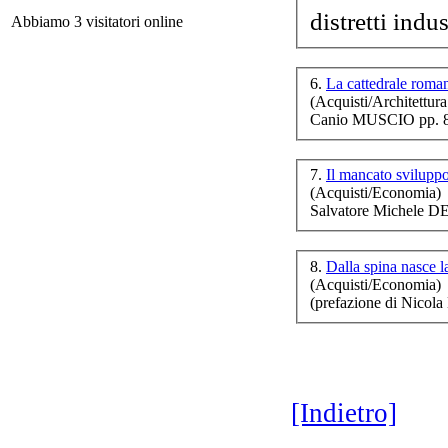
distretti indus
Abbiamo 3 visitatori online
M
6.
La cattedrale roma
(Acquisti/Architettura
Canio MUSCIO pp. 8
Il 
7.
Il mancato svilup
(Acquisti/Economia)
Salvatore Michele 
8.
Dalla spina nasce 
(Acquisti/Economia)
(prefazione di Nico
[Indietro]