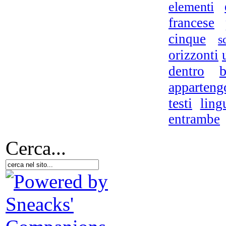
elementi
Si
francese
cinque
s
orizzonti
b
dentro
apparteng
nel
testi
ling
entrambe
Cerca...
S
poe
La 