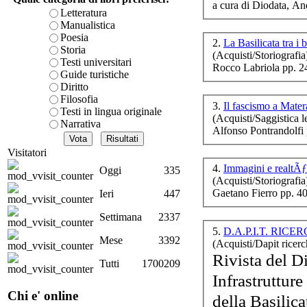
a cura di Diodata, An
lâ€
è teorica, sempre però c
Letteratura
presente fase.
Manualistica
Acquista ora...
Poesia
2.
La Basilicata tra i 
Storia
(Acquisti/Storiografia
A feed could not be foun
Testi universitari
Rocco Labriola pp. 2
http://www.lastampa.it/r
Guide turistiche
Diritto
na
Filosofia
n
3.
Il fascismo a Mate
Testi in lingua originale
(Acquisti/Saggistica le
Narrativa
Alfonso Pontrandolfi
Visitatori
4.
Oggi
335
(Acquisti/Storiografia
Val
Gaetano Fierro pp. 4
Ieri
447
Settimana
2337
5.
D.A.P.I.T. RICERC
Mese
3392
(Acquisti/Dapit ricerc
Rivista del D
Tutti
1700209
Ca
Infrastruttur
Chi e' online
della Basilic