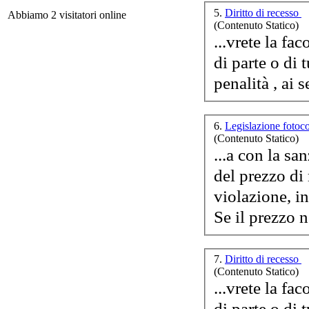
i
5.
Diritto di recesso
Abbiamo 2 visitatori online
(Contenuto Statico)
...vrete la fac
di parte o di t
penalità , ai s
Ch
6.
Legislazione fotoc
(Contenuto Statico)
Vit
...a con la s
de
del prezzo di
violazione, i
Se il prezzo 
U
mu
7.
Diritto di recesso
m
(Contenuto Statico)
...vrete la fac
di parte o di t