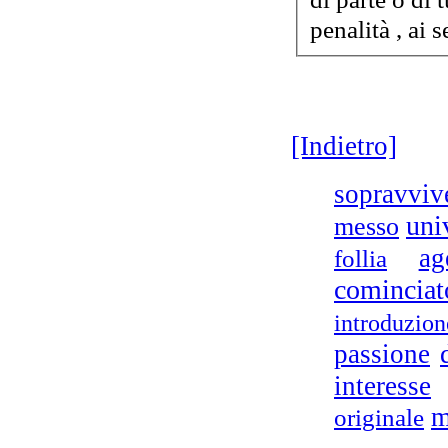
penalità , ai s
D.A
[Indietro]
e
sopravviv
uni
messo
Tr
ag
follia
cominciat
introduzion
I
passione
interesse
m
originale