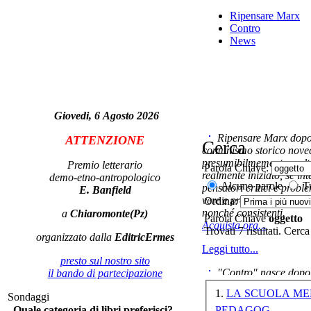
Ripensare Marx
Contro
News
A
su
Giovedi, 6 Agosto 2026
Ripensare Marx dopo l
ATTENZIONE
Cerca
comunismo storico novec
presumibilmemente molto
Premio letterario
Parola Chiave:
realmente iniziato, se in
demo-etno-antropologico
Alcune parole
Tu
pensatori critici e probl
E. Banfield
vere e proprie correnti in
Ordina:
nonché consistenti.
a
Chiaromonte(Pz)
Parola Chiave
oggetto
Acquista ora...
Trovati 7 risultati. Cerca
organizzato dalla
EditricErmes
V
Leggi tutto...
presto sul nostro sito
"Contro" nasce dopo 
il bando di partecipazione
cominciato con la collab
1.
LA SCUOLA MEDIA Ã¢â‚¬
Sondaggi
ripensaremarx. i saggi co
PEDAGOG
Quale categoria di libri preferisci?
questa collaborazione e 