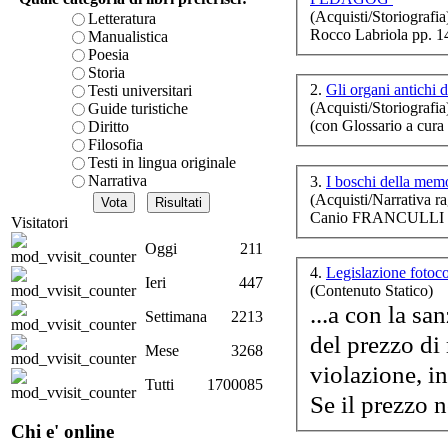
L
(Acquisti/Storiografia
è teorica, sempre però c
Letteratura
Rocco Labriola pp. 1
presente fase.
Manualistica
Acquista ora...
Poesia
Storia
cURL error 28: Failed to 
2.
Gli organi antichi d
Testi universitari
L
80 after 7114 ms: Could 
(Acquisti/Storiografia
Guide turistiche
so
(con Glossario a cura
Diritto
Filosofia
Testi in lingua originale
Narrativa
3.
I boschi della mem
(Acquisti/Narrativa ra
La
Canio FRANCULLI p
Visitatori
C
Oggi
211
4.
Legislazione fotoc
Ieri
447
(Contenuto Statico)
...a con la s
Settimana
2213
del prezzo di
Mese
3268
Met
violazione, i
Tutti
1700085
Se il prezzo 
Chi e' online