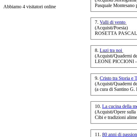
I r
Pasquale Montesano 
Abbiamo 4 visitatori online
7.
Valli di vento
Ga
(Acquisti/Poesia)
ROSETTA PASCALE 
amm
8.
Luzi tra noi
(Acquisti/Quaderni del
LEONE PICCIONI 
Li
9.
Cristo tra Storia e
ne
(Acquisti/Quaderni de
(a cura di Santino G
Ch
10.
La cucina della 
(Acquisti/Opere sulla 
Le 
Cibi e tradizioni al
11.
80 anni di passion
C