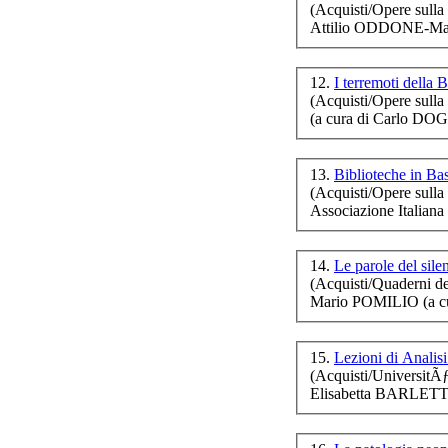
(Acquisti/Opere sulla 
Attilio ODDONE-Ma
12.
I terremoti della B
Pis
(Acquisti/Opere sulla 
(a cura di Carlo DO
13.
Biblioteche in Bas
Si 
(Acquisti/Opere sulla 
Associazione Italiana
14.
Le parole del sile
(Acquisti/Quaderni de
Mario POMILIO (a cu
15.
Lezioni di Analis
(Acquisti/UniversitÃ
Elisabetta BARLET