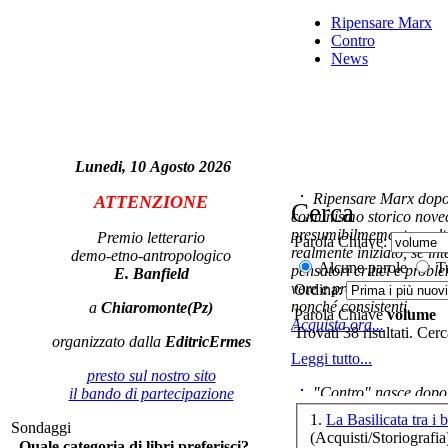
Ripensare Marx
L
Contro
News
L
cro
Lunedi, 10 Agosto 2026
Ripensare Marx dopo l
ATTENZIONE
Cerca
comunismo storico novec
presumibilmemente molto
Premio letterario
Le
Parola Chiave:
realmente iniziato, se in
demo-etno-antropologico
Alcune parole
Tu
pensatori critici e probl
E. Banfield
vere e proprie correnti in
Ordina:
nonché consistenti.
a
Chiaromonte(Pz)
Parola Chiave
volume
io 
Acquista ora...
Trovati 38 risultati. Cer
organizzato dalla
EditricErmes
Leggi tutto...
presto sul nostro sito
"Contro" nasce dopo 
il bando di partecipazione
cominciato con la collab
1.
La Basilicata tra i 
Sondaggi
ripensaremarx. i saggi co
(Acquisti/Storiografia
Quale categoria di libri preferisci?
questa collaborazione e 