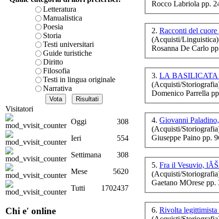
Rocco Labriola pp. 2
è teorica, sempre però c
Letteratura
su
presente fase.
Manualistica
st
Acquista ora...
Poesia
2.
Storia
(Acquisti/Linguistica)
A feed could not be foun
Testi universitari
Rosanna De Carlo pp
http://www.lastampa.it/r
Guide turistiche
Diritto
Filosofia
3.
LA BASILICATA
Testi in lingua originale
(Acquisti/Storiografia
G
Narrativa
Domenico Parrella pp
Imp
voc
Visitatori
4.
Giovanni Paladino,
Oggi
308
(Acquisti/Storiografia
Giuseppe Paino pp. 
Ieri
554
A
Settimana
308
5.
Mese
5620
(Acquisti/Storiografia
Les
Gaetano MOrese pp. 
Tutti
1702437
6.
Rivolta legittimist
Chi e' online
Ch
(Acquisti/Storiografia