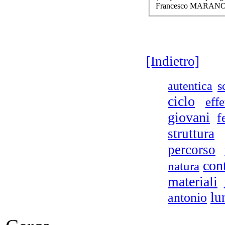
Francesco MARANO (a
[Indietro]
s
autentica
ciclo
effe
giovani
f
struttura
percorso
con
natura
materiali
antonio
lu