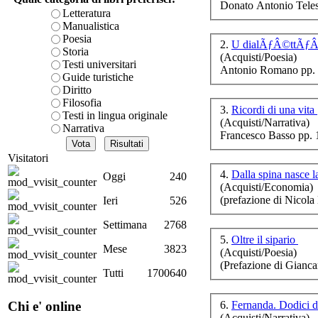
Donato Antonio Teles
è teorica, sempre però c
Letteratura
presente fase.
Manualistica
Acquista ora...
Poesia
2.
U dialÃƒÂ©ttÃƒÂ« 
Storia
(Acquisti/Poesia)
A feed could not be foun
A
Testi universitari
Antonio Romano pp. 
http://www.lastampa.it/r
su
Guide turistiche
Diritto
Filosofia
3.
Ricordi di una vita
Testi in lingua originale
(Acquisti/Narrativa)
Narrativa
Francesco Basso pp. 
Visitatori
Sa
4.
Dalla spina nasce 
Oggi
240
(Acquisti/Economia)
(prefazione di Nico
Ieri
526
Settimana
2768
5.
Oltre il sipario
L
Mese
3823
(Acquisti/Poesia)
S
(Prefazione di Gianc
Tutti
1700640
6.
Fernanda. Dodici d
Chi e' online
(Acquisti/Narrativa)