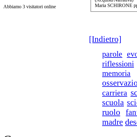
Maria SCHIRONE pp.
Abbiamo 3 visitatori online
[Indietro]
parole
ev
riflessioni
No
memoria
osservazi
sc
carriera
scuola
sci
ruolo
fan
des
madre