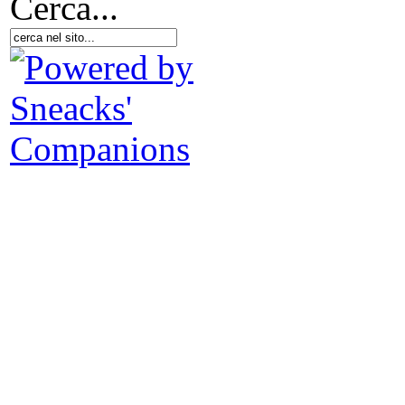
Cerca...
I 
es
in