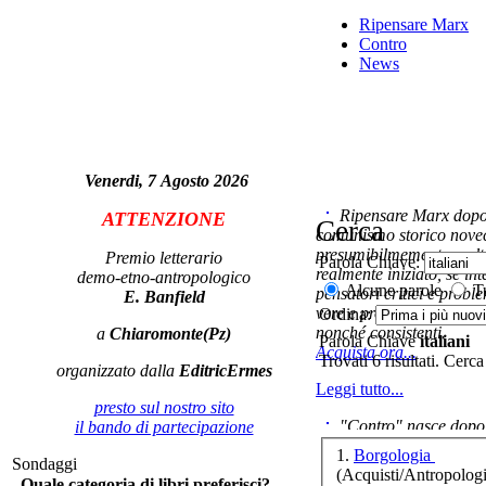
Ripensare Marx
LA
Contro
News
Ag
Venerdi, 7 Agosto 2026
Ripensare Marx dopo l
ATTENZIONE
co
Cerca
comunismo storico novec
presumibilmemente molto
Premio letterario
Parola Chiave:
realmente iniziato, se in
demo-etno-antropologico
Alcune parole
Tu
pensatori critici e probl
E. Banfield
vere e proprie correnti in
Ordina:
nonché consistenti.
a
Chiaromonte(Pz)
Parola Chiave
italiani
Acquista ora...
na
Trovati 6 risultati. Cerca
organizzato dalla
EditricErmes
n
Leggi tutto...
presto sul nostro sito
"Contro" nasce dopo 
il bando di partecipazione
cominciato con la collab
1.
Borgologia
Sondaggi
ripensaremarx. i saggi co
(Acquisti/Antropologi
Quale categoria di libri preferisci?
questa collaborazione e 