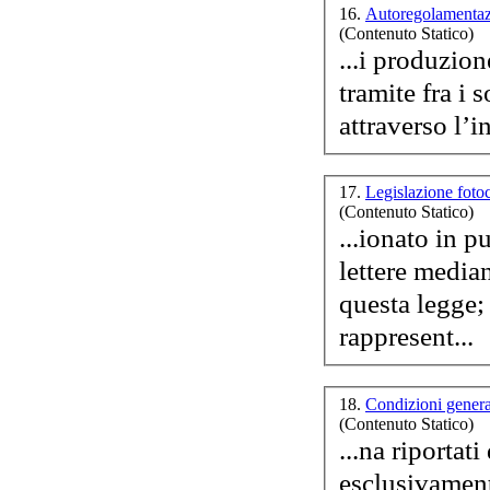
16.
Autoregolamentaz
(Contenuto Statico)
...i produzion
tramite fra i 
attraverso l’i
17.
Legislazione foto
(Contenuto Statico)
...ionato in pubblico; c) compie i fatti 
lettere media
questa legge; d) riproduce un numero di esemplari o esegue 
rappresent...
18.
Condizioni genera
(Contenuto Statico)
...na riportat
esclusivamente