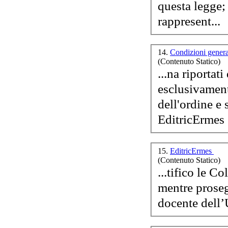
questa legge; d) riproduce un numero di esemplari o esegue 
rappresent...
14.
Condizioni genera
(Contenuto Statico)
...na riportat
esclusivamente
dell'ordine e 
EditricErmes 
15.
EditricErmes
(Contenuto Statico)
...tifico le C
mentre proseg