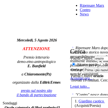
Un 
Ripensare Marx
Contro
News
Mercoledi, 5 Agosto 2026
Ripensare Marx dopo l
ATTENZIONE
Cerca
comunismo storico novec
presumibilmemente molto
Premio letterario
Parola Chiave:
realmente iniziato, se in
demo-etno-antropologico
Les
Alcune parole
Tu
pensatori critici e probl
E. Banfield
vere e proprie correnti in
Ordina:
nonché consistenti.
a
Chiaromonte(Pz)
Parola Chiave
orazio
Ch
Acquista ora...
Trovati 19 risultati. Cer
organizzato dalla
EditricErmes
Leggi tutto...
c
presto sul nostro sito
"Contro" nasce dopo 
il bando di partecipazione
cominciato con la collab
1.
Giardino caotico
Sondaggi
ripensaremarx. i saggi co
(Acquisti/Poesia)
Quale categoria di libri preferisci?
questa collaborazione e 