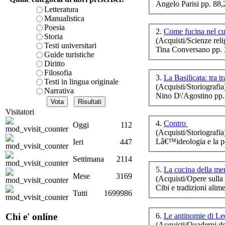
Angelo Parisi pp. 88
è teorica, sempre però c
Letteratura
presente fase.
Manualistica
na
Acquista ora...
Poesia
2.
Come fucina nel c
n
Storia
(Acquisti/Scienze reli
cURL error 28: Failed to 
Testi universitari
Tina Conversano pp. 
80 after 7131 ms: Could 
Guide turistiche
Diritto
Filosofia
3.
La Basilicata: tra 
Testi in lingua originale
(Acquisti/Storiografia
Narrativa
Nino D\'Agostino pp.
Ro
Visitatori
4.
Contro
Oggi
112
(Acquisti/Storiografia
Lâ€™ideologia e la p
Ieri
447
Settimana
2114
5.
La cucina della m
Mese
3169
(Acquisti/Opere sulla 
Li
ne
Cibi e tradizioni al
Tutti
1699986
6.
Le antinomie di Le
Chi e' online
(Acquisti/Quaderni de