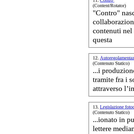
11.
Contro
Pa
(Content/Rotator)
g
"Contro" nasc
collab
orazio
n
contenuti nel 
questa
12.
Autoregolamentaz
(Contenuto Statico)
L
...i produzion
tramite fra i 
attraverso l’i
F
13.
Legislazione foto
(Contenuto Statico)
...ionato in pubblico; c) compie i fatti 
lettere media