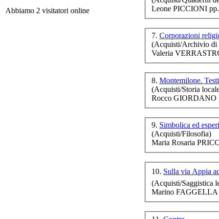
Ch
Leone PICCIONI pp.
Abbiamo 2 visitatori online
Il 
lib
7.
Corporazioni religi
(Acquisti/Archivio di
Valeria VERRASTRO (
Ne
8.
Montemilone. Test
(Acquisti/Storia local
Rocco GIORDANO pp
9.
Simbolica ed esperi
(Acquisti/Filosofia)
Maria Rosaria PRIC
10.
Sulla via Appia a
Ond
(Acquisti/Saggistica le
Marino FAGGELLA p