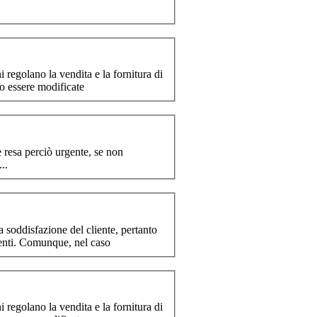
 regolano la vendita e la fornitura di
no essere modificate
ensì assolutizzato per fini di mercato culturale. Si è resa perciò ur
gente
, se non
..
ienti. Comunque, nel caso
 regolano la vendita e la fornitura di