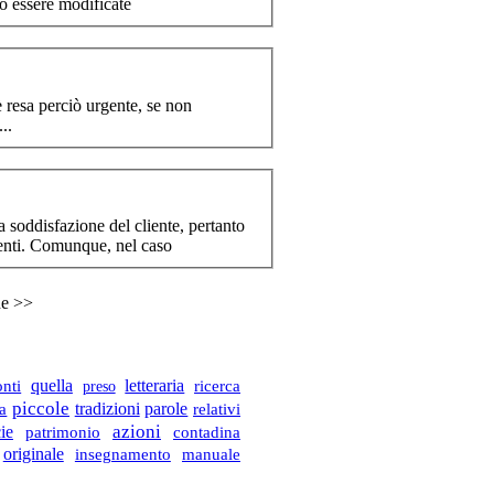
no essere modificate
ensì assolutizzato per fini di mercato culturale. Si è resa perciò ur
gente
, se non
..
ienti. Comunque, nel caso
ne >>
onti
quella
letteraria
ricerca
preso
piccole
parole
a
tradizioni
relativi
azioni
ie
patrimonio
contadina
originale
manuale
insegnamento