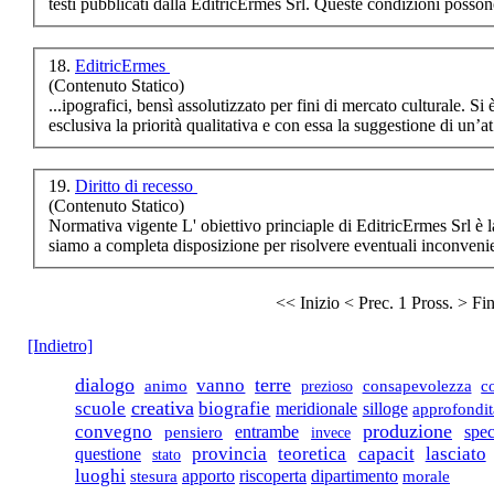
testi pubblicati dalla EditricErmes Srl. Queste condizioni posso
18.
EditricErmes
(Contenuto Statico)
...ipografici, b
esclusiva la priorità qualitativa e con essa la suggestione di un’at.
19.
Diritto di recesso
(Contenuto Statico)
Normativa vi
gente
L' obiettivo princiaple di EditricErmes Srl è la soddisfazione del cliente, pertanto
siamo a completa disposizione per risolvere eventuali inconven
<< Inizio
< Prec.
1
Pross. >
Fi
[Indietro]
dialogo
terre
vanno
c
animo
prezioso
consapevolezza
creativa
scuole
biografie
meridionale
silloge
approfondit
produzione
convegno
entrambe
spec
pensiero
invece
provincia
teoretica
capacit
lasciato
questione
stato
luoghi
apporto
riscoperta
dipartimento
stesura
morale