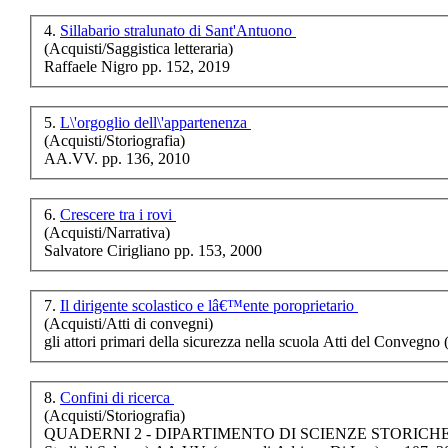
€ 16,00
4.
Sillabario stralunato di Sant'Antuono
Normanni e templari
(Acquisti/Saggistica letteraria)
tra nord Europa e sud
Raffaele Nigro pp. 152, 2019
Italia
5.
L\'orgoglio dell\'appartenenza
€ 12,48
(Acquisti/Storiografia)
AA.VV. pp. 136, 2010
La cittÃ in riva al
mare
6.
Crescere tra i rovi
(Acquisti/Narrativa)
€ 15,00
Salvatore Cirigliano pp. 153, 2000
Loro sanno di non
essere soli. Cinque
racconti
7.
Il dirigente scolastico e lâ€™ente poroprietario
(Acquisti/Atti di convegni)
gli attori primari della sicurezza nella scuola Atti del Convegn
€ 7,00
Il respiro della terra
8.
Confini di ricerca
(Acquisti/Storiografia)
€ 13,00
QUADERNI 2 - DIPARTIMENTO DI SCIENZE STORICHE E 