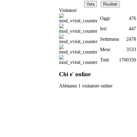
Visitatori
Oggi
476
Ieri
447
Settimana
2478
Mese
3533
Tutti
1700350
Chi e' online
Abbiamo 1 visitatore online