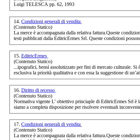
management
Luigi TELESCA pp. 62, 1993
scolastico
14.
Condizioni generali di vendita
(Contenuto Statico)
€ 12,00
La merce è accompagnata dalla relativa fattura.Queste condizioni
testi pubblicati dalla EditricErmes Srl. Queste condizioni posso
15.
EditricErmes
(Contenuto Statico)
...ipografici, b
esclusiva la priorità qualitativa e con essa la suggestione di un’at.
16.
Diritto di recesso
(Contenuto Statico)
Normativa vi
gente
L' obiettivo princiaple di EditricErmes Srl è la soddisfazione del cliente, pertanto
siamo a completa disposizione per risolvere eventuali inconven
17.
Condizioni generali di vendita
(Contenuto Statico)
La merce è accompagnata dalla relativa fattura.Queste condizioni