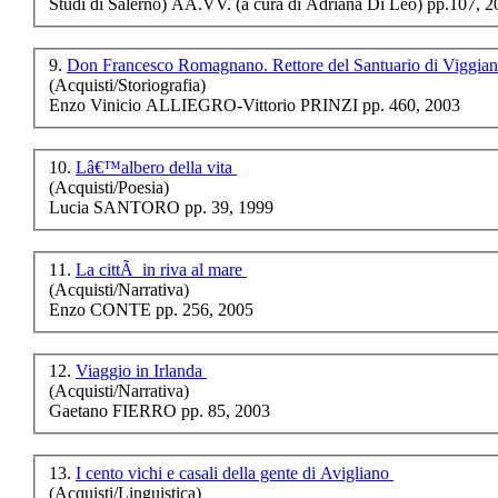
Studi di Salerno) AA.VV. (a cura di Adriana Di Leo) pp.107, 
Si parlava cosÃƒÂ¬...
€ 10,00
9.
Don Francesco Romagnano. Rettore del Santuario di Viggia
(Acquisti/Storiografia)
Nellâ€™occhio caldo
Enzo Vinicio ALLIEGRO-Vittorio PRINZI pp. 460, 2003
del Girasole
10.
Lâ€™albero della vita
€ 9,00
(Acquisti/Poesia)
Lucia SANTORO pp. 39, 1999
Chimica
€ 30,00
11.
La cittÃ in riva al mare
La Basilicata: tra
(Acquisti/Narrativa)
tradizione e modello
Enzo CONTE pp. 256, 2005
federale
12.
Viaggio in Irlanda
€ 18,00
(Acquisti/Narrativa)
Gaetano FIERRO pp. 85, 2003
Storie di Storici
€ 15,00
13.
I cento vichi e casali della gente di Avigliano
Total Quality e
(Acquisti/Linguistica)