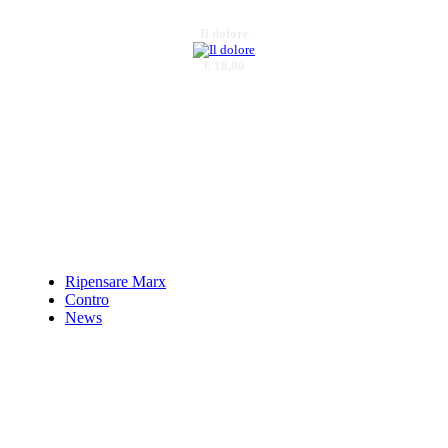
Il dolore
€ 18,00
Nel cambiamento.
Scenari, temi,
percorsi delle org.
pubbliche
€ 20,00
Narrativa di quanto
occorsoÃ¢â‚¬Â¦
Ripensare Marx
€ 40,00
Contro
News
Giuseppe Liscio -
ImprenditorialitÃ tra
vocazione e sacrificio
€ 15,00