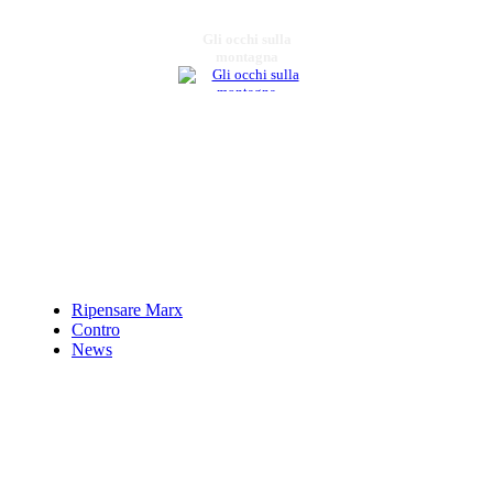
Gli occhi sulla
montagna
€ 12,50
La Basilicata si
racconta
€ 10,33
Raffaele Danzi-Il
cantore in vernacolo
del Risorgimento
Lucano
Ripensare Marx
Contro
News
€ 12,50
Storie di parole, di
uomini e di fatti Un
viaggio nella lingua d