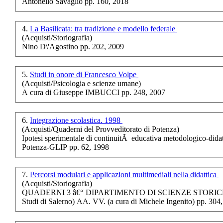
Antonello Savaglio pp. 160, 2018
Emersioni recondite
€ 8,00
4.
La Basilicata: tra tradizione e modello federale
(Acquisti/Storiografia)
Gli organi antichi
Nino D\'Agostino pp. 202, 2009
della Basilicata
€ 18,00
5.
Studi in onore di Francesco Volpe
(Acquisti/Psicologia e scienze umane)
Formes, styles, sens...
A cura di Giuseppe IMBUCCI pp. 248, 2007
€ 25,00
6.
Integrazione scolastica. 1998
Narrativa di quanto
(Acquisti/Quaderni del Provveditorato di Potenza)
occorsoÃ¢â‚¬Â¦
Ipotesi sperimentale di continuitÃ educativa metodologico-didatt
Potenza-GLIP pp. 62, 1998
€ 40,00
La danza del silenzio
7.
Percorsi modulari e applicazioni multimediali nella didattica
(Acquisti/Storiografia)
QUADERNI 3 â€“ DIPARTIMENTO DI SCIENZE STORI
€ 9,00
Studi di Salerno) AA. VV. (a cura di Michele Ingenito) pp. 304
La scuola creativa