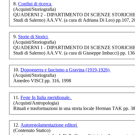
8.
Confini di ricerca
€ 15,00
(Acquisti/Storiografia)
Lâ€™albero della
QUADERNI 2 - DIPARTIMENTO DI SCIENZE STORICH
vita
Studi di Salerno) AA.VV. (a cura di Adriana Di Leo) pp.107, 
€ 13,00
9.
Storie di Storici
(Acquisti/Storiografia)
IL DECLINO E LA
QUADERNI 1 - DIPARTIMENTO DI SCIENZE STORICH
SPERANZA LA
DIFFICILE
Studi di Salerno) AA.VV. (a cura di Giuseppe Imbucci) pp. 136
TRANSIZIONE
DALLA DIPEND
10.
Dopoguerra e fascismo a Gravina (1919-1926)
(Acquisti/Storiografia)
Amedeo VISCI pp. 316, 1998
€ 18,00
11.
Feste In Italia meridionale.
Guide giuridiche
(Acquisti/Antropologia)
pareri di diritto civile
Rituali e trasformazioni in una storia locale Herman TAK pp. 3
e diritto penale
12.
Autoregolamentazione editori
€ 18,00
(Contenuto Statico)