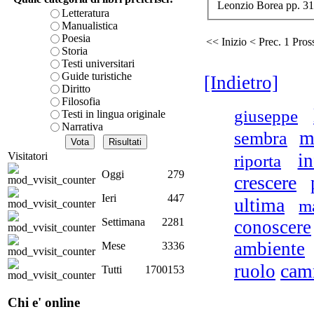
Leonzio
Borea
pp. 31
è teorica, sempre però c
Letteratura
Sc
presente fase.
Manualistica
ci
Acquista ora...
Poesia
<< Inizio
< Prec.
1
Pros
Storia
cURL error 28: Failed to 
Testi universitari
80 after 7081 ms: Could 
Guide turistiche
[Indietro]
Diritto
A
Filosofia
giuseppe
Testi in lingua originale
Narrativa
m
sembra
R
Visitatori
i
riporta
Oggi
279
crescere
Ieri
447
ultima
ma
Settimana
2281
conoscere
UN
ambiente
Mese
3336
cam
ruolo
Tutti
1700153
L
Chi e' online