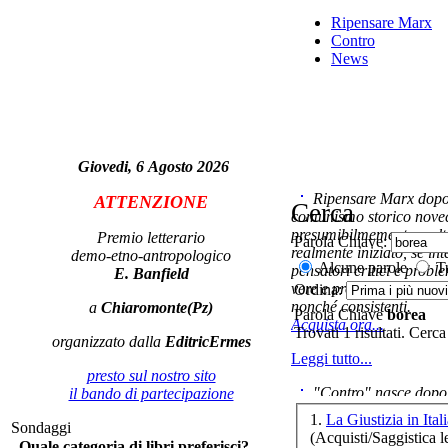
Ripensare Marx
V
Contro
News
I 
Giovedi, 6 Agosto 2026
Ripensare Marx dopo l
ATTENZIONE
Cerca
comunismo storico novec
presumibilmemente molto
Premio letterario
Parola Chiave:
realmente iniziato, se in
demo-etno-antropologico
Alcune parole
Tu
pensatori critici e probl
E. Banfield
vere e proprie correnti in
Ordina:
nonché consistenti.
a
Chiaromonte(Pz)
Parola Chiave
borea
Acquista ora...
Trovati 1 risultati. Cerca
organizzato dalla
EditricErmes
Leggi tutto...
presto sul nostro sito
Ne
"Contro" nasce dopo 
il bando di partecipazione
cominciato con la collab
1.
La Giustizia in Ital
Sondaggi
ripensaremarx. i saggi co
(Acquisti/Saggistica le
Quale categoria di libri preferisci?
questa collaborazione e 