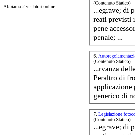
(Contenuto Statico)
Abbiamo 2 visitatori online
...egrave; di particolare 
pene accessori
E
penale; ...
Ch
Il 
6.
Autoregolamentazi
(Contenuto Statico)
...rvanza dell
Peraltro di fr
applicazione
g
generico di n
Le 
ov
7.
Legislazione fotoc
(Contenuto Statico)
...egrave; di particolare 
K