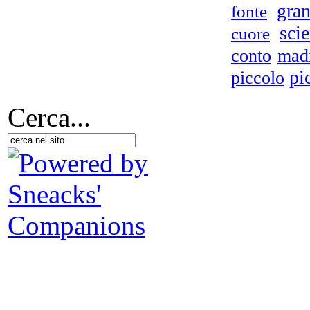
gra
fonte
scie
cuore
mad
conto
pi
piccolo
Cerca...