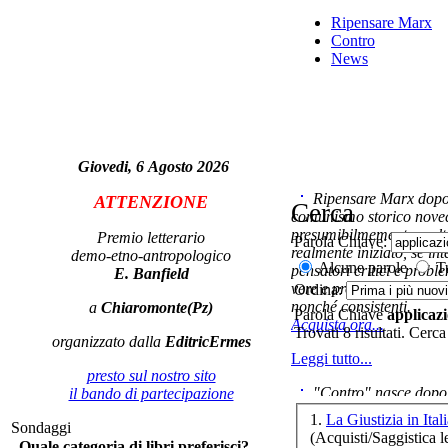
I
Ripensare Marx
Contro
News
Ag
Giovedi, 6 Agosto 2026
Ann
di 
Ripensare Marx dopo l
ATTENZIONE
Cerca
comunismo storico novec
presumibilmemente molto
Premio letterario
Parola Chiave:
realmente iniziato, se in
demo-etno-antropologico
Alcune parole
Tu
pensatori critici e probl
E. Banfield
vere e proprie correnti in
Ordina:
nonché consistenti.
a
Chiaromonte(Pz)
Soc
Parola Chiave
applicaz
Acquista ora...
Trovati 8 risultati. Cerca
organizzato dalla
EditricErmes
Leggi tutto...
presto sul nostro sito
"Contro" nasce dopo 
il bando di partecipazione
cominciato con la collab
1.
La Giustizia in Ital
Sondaggi
ripensaremarx. i saggi co
(Acquisti/Saggistica le
Le
Quale categoria di libri preferisci?
questa collaborazione e 