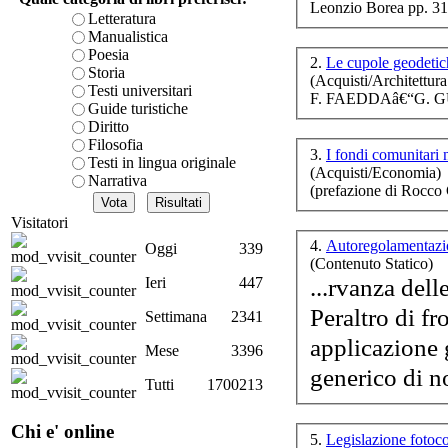
Leonzio Borea pp. 31
Lo
è teorica, sempre però c
Letteratura
presente fase.
Manualistica
Acquista ora...
Poesia
2.
Le cupole geodeti
Storia
(Acquisti/Architettura
A feed could not be foun
Testi universitari
F. FAEDDAâ€“G. G
Fi
http://www.lastampa.it/r
Guide turistiche
Diritto
Filosofia
3.
I fondi comunitari 
Testi in lingua originale
(Acquisti/Economia)
Narrativa
(prefazione di Rocc
Visitatori
4.
Autoregolamentazi
Oggi
339
(Contenuto Statico)
...rvanza dell
Ieri
447
Peraltro di fr
Settimana
2341
re
applicazione
g
Mese
3396
generico di n
Tutti
1700213
Chi e' online
5.
Legislazione fotoc
Di