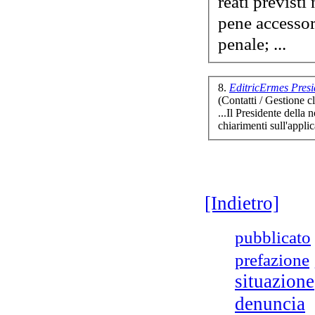
pene accessori
penale; ...
Le 
8.
EditricErmes Presi
(Contatti / Gestione cl
...Il Presidente della 
chiarimenti sull'
appli
Tu
[Indietro]
pubblicato
m
vo
prefazione
situazione
denuncia