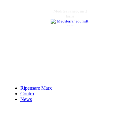
Mediterraneo, mitt
kara
€ 10,00
La crescenda
€ 10,33
Catechismo nazionale
peâ€™l cittadino
€ 15,00
Ripensare Marx
Contro
Lezioni di dottrina
News
sociale della Chiesa
€ 11,00
Rethinking psychiatry
Chiama per il Prezzo