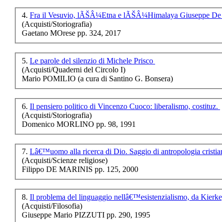
4.
Fra il Vesuvio, lÃŠÂ¼Etna e lÃŠ
€ 14,00
(Acquisti/Storiografia)
Storie di Storici
Gaetano MOrese pp. 324, 2017
€ 15,00
5.
Le parole del silenzio di Michele Prisco
Feste In Italia
(Acquisti/Quaderni del Circolo I)
meridionale.
Mario POMILIO (a cura di Santino G. Bonsera)
€ 20,00
6.
Il pensiero politico di Vincenzo Cuoco: liberalismo, costituz.
Dalla spina nasce la
(Acquisti/Storiografia)
rosa. Dal risanamento
Domenico MORLINO pp. 98, 1991
€ 18,00
7.
Lâ€™uomo alla ricerca di Dio. Saggio di antropologia cristi
Dibattito sul
(Acquisti/Scienze religiose)
cattolicesimo da
Filippo DE MARINIS pp. 125, 2000
S.Francesco al
Concilio Ecumenico
8.
Il problema del linguaggio nellâ€™esistenzialismo, da Kierk
(Acquisti/Filosofia)
Giuseppe Mario PIZZUTI pp. 290, 1995
Chiama per il Prezzo