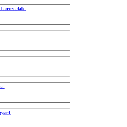
Â¼Himalaya Giuseppe De Lorenzo dalle
ana
egaard