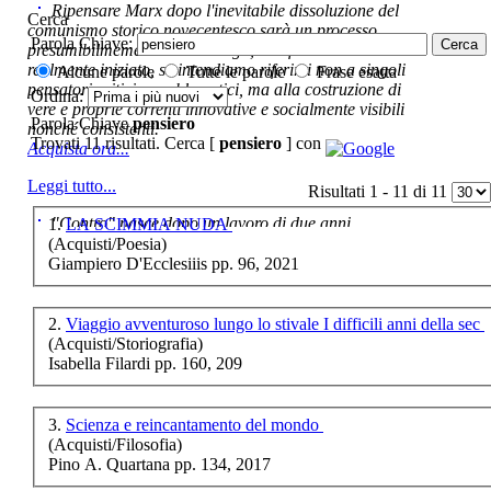
Ripensare Marx dopo l'inevitabile dissoluzione del
Cerca
comunismo storico novecentesco sarà un processo
Il Nulla Nominato.
Parola Chiave:
presumibilmemente molto lungo, e di fatto non ancora
€ 15,00
realmente iniziato, se intendiamo riferirci non a singoli
Alcune parole
Tutte le parole
Frase esatta
pensatori critici e problematici, ma alla costruzione di
Ordina:
La Giustizia in Italia
vere e proprie correnti innovative e socialmente visibili
Parola Chiave
pensiero
nonché consistenti.
Trovati 11 risultati. Cerca [
pensiero
] con
Acquista ora...
€ 22,00
Leggi tutto...
Risultati 1 - 11 di 11
Le nozze di Angelina,
ovvero, Jus primae
"Contro" nasce dopo un lavoro di due anni ,
1.
LA SCIMMIA NUDA
noctis
cominciato con la collaborazione dell'autore al blog:
(Acquisti/Poesia)
ripensaremarx. i saggi contenuti nel libro sono frutto di
Giampiero D'Ecclesiiis pp. 96, 2021
questa collaborazione e di questa critica. L'impostazione
€ 12,00
è teorica, sempre però con riferimento puntuale alla
presente fase.
2.
Viaggio avventuroso lungo lo stivale I difficili anni della sec
Processione dei
Acquista ora...
(Acquisti/Storiografia)
Turchi - Tradizioni e
Isabella Filardi pp. 160, 209
leggenda
A feed could not be found at
http://www.lastampa.it/rss.xml
3.
Scienza e reincantamento del mondo
€ 12,00
(Acquisti/Filosofia)
Pino A. Quartana pp. 134, 2017
Spiragli di vite vissute