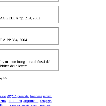
o FAGGELLA pp. 219, 2002
RRA PP 384, 2004
e, ma non inorganica ai flussi del
lica delle lettere...
ne >>
appia
razio
crescita
francese
mondi
pensiero
argomenti
letto
coraggio
corpo
illoge
conti
storia
proverbi