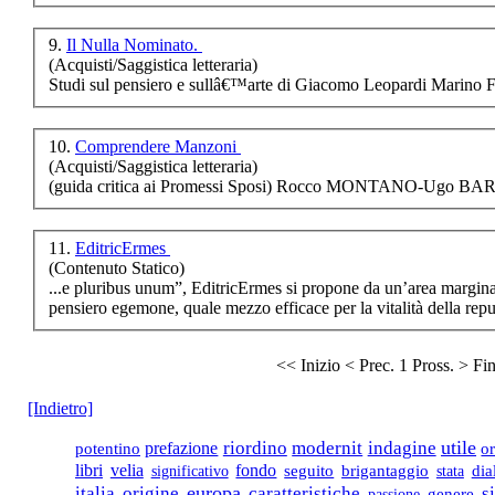
Sankt Petersburg
9.
Il Nulla Nominato.
(Acquisti/Saggistica letteraria)
€ 10,00
Studi sul
pensiero
e sullâ€™arte di Giacomo Leopardi Marin
Riverberi di luce
€ 10,00
10.
Comprendere Manzoni
(Acquisti/Saggistica letteraria)
Rete di scuole
(guida critica ai Promessi Sposi) Rocco MONTANO-Ugo BA
€ 8,00
LE BELLE
11.
EditricErmes
AMICIZIE
(Contenuto Statico)
...e pluribus unum”, EditricErmes si propone da un’area marginal
pensiero
egemone, quale mezzo efficace per la vitalità della repubb
€ 16,00
Disincantesimo
<< Inizio
< Prec.
1
Pross. >
Fi
€ 10,33
[Indietro]
Ampexando
utile
riordino
modernit
indagine
prefazione
o
potentino
€ 8,00
velia
libri
fondo
significativo
seguito
brigantaggio
stata
dia
europa
italia
origine
caratteristiche
s
passione
genere