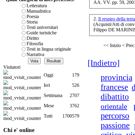
AA. VV. pp. 59, 200
D.A
è teorica, sempre però c
Letteratura
- N
presente fase.
Manualistica
Acquista ora...
Poesia
2.
Il respiro della terr
Storia
(Acquisti/Atti di conv
A feed could not be foun
Testi universitari
Filippo DE MARINIS
http://www.lastampa.it/r
Guide turistiche
Diritto
Filosofia
<< Inizio
< Prec
Testi in lingua originale
Gi
Narrativa
[Indietro]
Visitatori
Oggi
179
provincia
Ieri
526
francese
d
dibattito
Settimana
2707
orientale
Mese
3762
percorso
Tutti
1700579
passione
L
Chi e' online