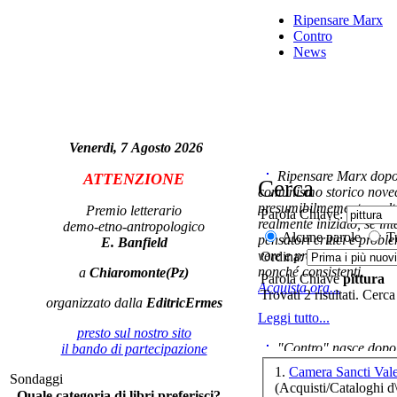
Ripensare Marx
Contro
News
L
Venerdi, 7 Agosto 2026
Ripensare Marx dopo l
ATTENZIONE
Cerca
comunismo storico novec
presumibilmemente molto
I
Premio letterario
Parola Chiave:
realmente iniziato, se in
demo-etno-antropologico
Alcune parole
Tu
pensatori critici e probl
E. Banfield
vere e proprie correnti in
Ordina:
nonché consistenti.
a
Chiaromonte(Pz)
Parola Chiave
pittura
Acquista ora...
Trovati 2 risultati. Cerca
organizzato dalla
EditricErmes
Leggi tutto...
presto sul nostro sito
"Contro" nasce dopo 
il bando di partecipazione
cominciato con la collab
1.
Camera Sancti Vale
Sondaggi
ripensaremarx. i saggi co
(Acquisti/Cataloghi d\
Quale categoria di libri preferisci?
questa collaborazione e 