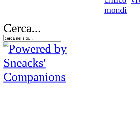
critico
vi
mondi
I r
Cerca...
Et
U f
Mr
de
Vi
dif