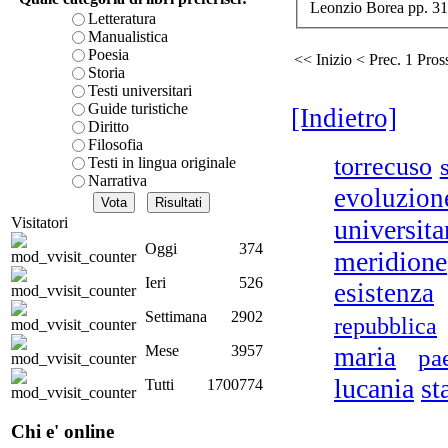
Leonzio Borea pp. 31
è teorica, sempre però c
Letteratura
presente fase.
Manualistica
Cat
Acquista ora...
Poesia
<< Inizio
< Prec.
1
Pros
p
Storia
A feed could not be foun
Testi universitari
http://www.lastampa.it/r
Guide turistiche
[Indietro]
Diritto
Filosofia
V
torrecuso
Testi in lingua originale
ar
Narrativa
evoluzion
Visitatori
universita
Oggi
374
meridione
Ieri
526
Il
esistenza
Settimana
2902
repubblica
Mese
3957
maria
pa
Po
lucania
st
Tutti
1700774
Chi e' online