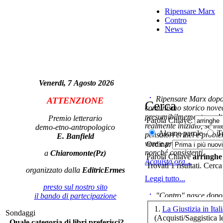
R
Ripensare Marx
ca
Contro
d
News
Venerdi, 7 Agosto 2026
A
su
Ripensare Marx dopo l
ATTENZIONE
Cerca
comunismo storico novec
presumibilmemente molto
Premio letterario
Parola Chiave:
realmente iniziato, se in
demo-etno-antropologico
Alcune parole
Tu
pensatori critici e probl
E. Banfield
vere e proprie correnti in
Ordina:
nonché consistenti.
a
Chiaromonte(Pz)
Parola Chiave
arringhe
Acquista ora...
Trovati 1 risultati. Cerca
organizzato dalla
EditricErmes
Leggi tutto...
presto sul nostro sito
"Contro" nasce dopo 
il bando di partecipazione
cominciato con la collab
1.
La Giustizia in Ital
Sondaggi
ripensaremarx. i saggi co
(Acquisti/Saggistica le
Quale categoria di libri preferisci?
questa collaborazione e 