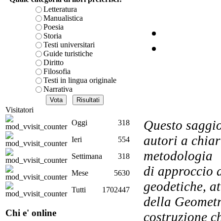
Letteratura
Manualistica
Poesia
No
tra
Storia
Testi universitari
Guide turistiche
Diritto
Filosofia
Testi in lingua originale
Narrativa
L
Visitatori
I
Questo saggio
Oggi
318
autori a chiar
Ieri
554
metodologia
Settimana
318
di approccio 
Mese
5630
es
geodetiche, at
in
Tutti
1702447
della Geometri
Chi e' online
costruzione c