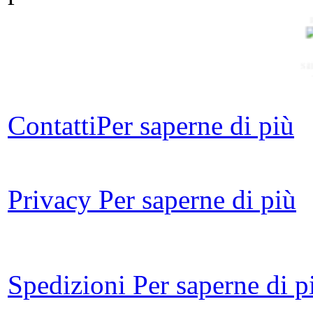
Sil
Contatti
Per saperne di più
I 
Privacy
Per saperne di più
G
S
i
Spedizioni
Per saperne di p
â