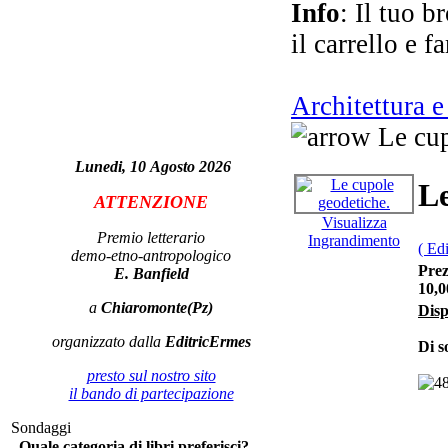
Info
: Il tuo b
il carrello e f
V
Architettura e
Le cup
I r
Lunedi, 10 Agosto 2026
Le
ATTENZIONE
Visualizza
Premio letterario
Ingrandimento
( Ed
demo-etno-antropologico
Prez
E. Banfield
10,0
a
Chiaromonte(Pz)
Disp
organizzato dalla
EditricErmes
P
Di s
presto sul nostro sito
il bando di partecipazione
Sondaggi
Quale categoria di libri preferisci?