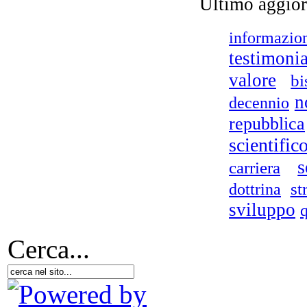
Ultimo aggio
L
tr
informazio
testimoni
valore
bi
n
decennio
Bo
repubblica
G
scientific
s
carriera
dottrina
st
sviluppo
Cerca...