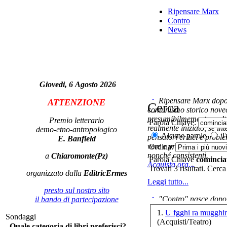
Ripensare Marx
Contro
News
Giovedi, 6 Agosto 2026
Ripensare Marx dopo l
ATTENZIONE
Cerca
comunismo storico novec
presumibilmemente molto
Premio letterario
Parola Chiave:
realmente iniziato, se in
demo-etno-antropologico
Alcune parole
Tu
pensatori critici e probl
E. Banfield
Sil
vere e proprie correnti in
Ordina:
nonché consistenti.
a
Chiaromonte(Pz)
Parola Chiave
comincia
Acquista ora...
Trovati 3 risultati. Cerca
organizzato dalla
EditricErmes
Leggi tutto...
presto sul nostro sito
"Contro" nasce dopo 
il bando di partecipazione
S
cominciato con la collab
M
1.
U fgghi ra mugghir
Sondaggi
ripensaremarx. i saggi co
(Acquisti/Teatro)
Quale categoria di libri preferisci?
questa collaborazione e 