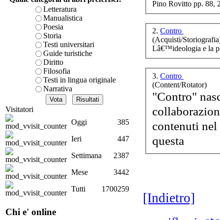
Pino Rovitto pp. 88,
è teorica, sempre però c
Letteratura
presente fase.
Manualistica
Acquista ora...
Poesia
2.
Contro
Storia
(Acquisti/Storiografia
A feed could not be foun
Testi universitari
ma
Lâ€™ideologia e la p
http://www.lastampa.it/r
Guide turistiche
Diritto
Filosofia
3.
Contro
Testi in lingua originale
(Content/Rotator)
Narrativa
"Contro" nasc
collaborazion
Visitatori
Oggi
385
contenuti nel 
questa
Ieri
447
Ch
Settimana
2387
Il 
Mese
3442
Tutti
1700259
[Indietro]
Chi e' online