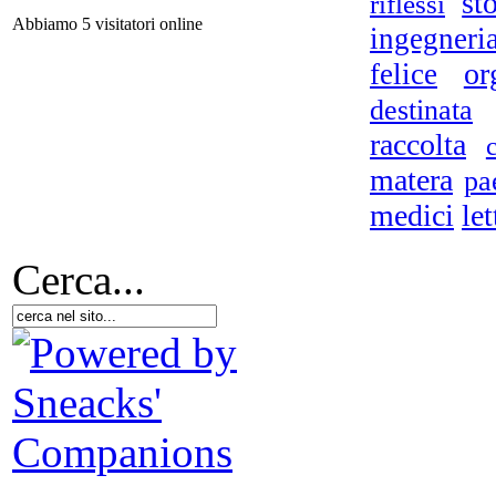
st
riflessi
D.A
Abbiamo 5 visitatori online
ingegneri
or
felice
destinata
L
raccolta
so
matera
pa
medici
let
UN
Cerca...
D.A
P
no