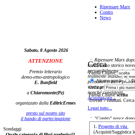
Ripensare Marx
Contro
News
Il 
lib
Sabato, 8 Agosto 2026
Ripensare Marx dopo l
ATTENZIONE
Cerca
comunismo storico novec
presumibilmemente molto
Premio letterario
Parola Chiave:
ra
realmente iniziato, se in
demo-etno-antropologico
di
Alcune parole
Tu
pensatori critici e probl
E. Banfield
vere e proprie correnti in
Ordina:
nonché consistenti.
a
Chiaromonte(Pz)
Parola Chiave
scelta
Acquista ora...
Trovati 7 risultati. Cerca
organizzato dalla
EditricErmes
Leggi tutto...
Il
presto sul nostro sito
"Contro" nasce dopo 
il bando di partecipazione
cominciato con la collab
1.
Progetto di vita
Sondaggi
ripensaremarx. i saggi co
(Acquisti/Saggistica le
Quale categoria di libri preferisci?
questa collaborazione e 