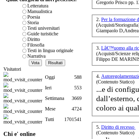
Gregorio Prisco pp. 
è teorica, sempre però c
Letteratura
presente fase.
Manualistica
Acquista ora...
Poesia
2.
Per la formazione 
Storia
(Acquisti/Storiografia
A feed could not be foun
Testi universitari
Giampaolo D,Andrea 
Ch
http://www.lastampa.it/r
Guide turistiche
Diritto
La
Filosofia
3.
Lâ€™uomo alla rice
Testi in lingua originale
C
(Acquisti/Scienze reli
Narrativa
Filippo DE MARINIS
Visitatori
4.
Autoregolamentazi
Oggi
588
(Contenuto Statico)
...e di confi
Ieri
553
Et
dall’esterno, 
Settimana
3669
Mese
4724
Tutti
1701541
V
5.
Diritto di recesso
(Contenuto Statico)
Chi e' online