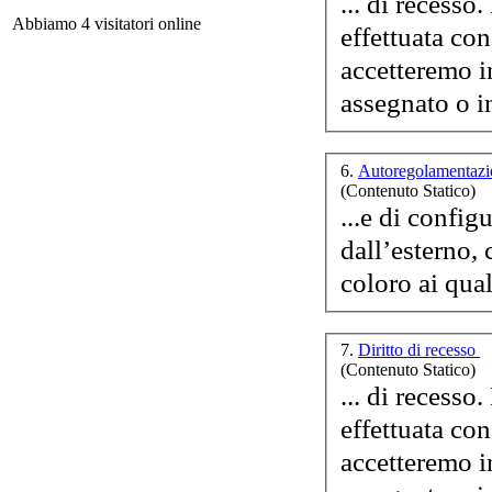
... di recesso
Abbiamo 4 visitatori online
effettuata co
accetteremo i
assegnato o in
6.
Autoregolamentazi
Val
(Contenuto Statico)
...e di confi
dall’esterno, 
7.
Diritto di recesso
L
(Contenuto Statico)
... di recesso
effettuata co
accetteremo i
Fr