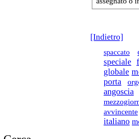
assegnato o in
No
tra
[Indietro]
spaccato
L
Po
speciale
r
m
globale
porta
org
angoscia
mezzogior
Ne
avvincente
italiano
m
re