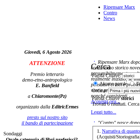
Ripensare Marx
Contro
D.A
- N
News
D.A
Giovedi, 6 Agosto 2026
Ripensare Marx dopo l
ATTENZIONE
Cerca
comunismo storico novec
presumibilmemente molto
Premio letterario
Parola Chiave:
realmente iniziato, se in
demo-etno-antropologico
Ar
Alcune parole
Tu
pensatori critici e probl
E. Banfield
vere e proprie correnti in
Ordina:
nonché consistenti.
a
Chiaromonte(Pz)
Parola Chiave
storici
Acquista ora...
Trovati 6 risultati. Cerca
organizzato dalla
EditricErmes
Leggi tutto...
Da
presto sul nostro sito
ros
"Contro" nasce dopo 
il bando di partecipazione
cominciato con la collab
1.
Narrativa di quan
Sondaggi
ripensaremarx. i saggi co
(Acquisti/Storiografia
Quale categoria di libri preferisci?
questa collaborazione e 