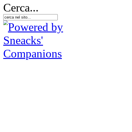
Cerca...
Ch
I 