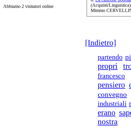
(Acquisti/Linguistica)
Abbiamo 2 visitatori online
Mimmo CERVELLINO
Tr
[Indietro]
partendo
pi
propri
tr
francesco
pensiero
Tu
convegno
industriali
sap
erano
Off
nostra
o
nel