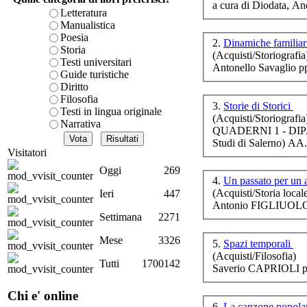
a cura di Diodata, An
No
è teorica, sempre però c
Letteratura
tra
presente fase.
Manualistica
Acquista ora...
Poesia
2.
Dinamiche familiari
Storia
(Acquisti/Storiografia
cURL error 28: Failed to 
Testi universitari
Antonello Savaglio p
80 after 7115 ms: Could 
Guide turistiche
Diritto
A
Filosofia
su
3.
Storie di Storici
Testi in lingua originale
(Acquisti/Storiografia
Narrativa
QUADERNI 1 - DIP
Studi di Salerno) AA
Visitatori
Oggi
269
4.
Un passato per un 
(Acquisti/Storia local
Ieri
447
Antonio FIGLIUOLO 
Settimana
2271
Em
Mese
3326
5.
Spazi temporali
(Acquisti/Filosofia)
Tutti
1700142
Saverio CAPRIOLI p
V
ar
Chi e' online
6.
La canzone popol