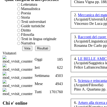
Chiara Vigna pp. 188
è teorica, sempre però c
Letteratura
N
presente fase.
Manualistica
Acquista ora...
Poesia
2.
Meccanica dei mate
p
Storia
(Acquisti/UniversitÃ
A feed could not be foun
Testi universitari
Vincenzo De Luca pp
http://www.lastampa.it/r
Guide turistiche
Diritto
Filosofia
3.
Testi in lingua originale
(Acquisti/Linguistica)
G
Narrativa
Rosanna De Carlo pp
Visitatori
4.
LE BELLE AMIC
Oggi
185
(Acquisti/Saggistica le
nel
Felice Lafranceschina
Ieri
622
Settimana
4503
5.
Scienza e reincan
Mese
4943
(Acquisti/Filosofia)
Pino A. Quartana pp.
Tutti
1701760
Il 
6.
Arturo alla ricerca
Chi e' online
(Acquisti/Narrativa ra