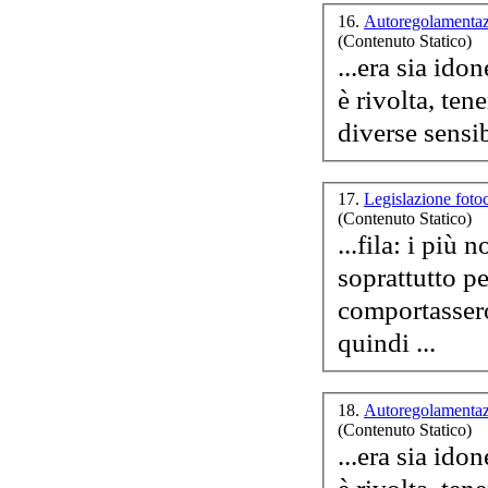
16.
Autoregolamentaz
(Contenuto Statico)
No
...era sia ido
tra
è rivolta, te
17.
Legislazione foto
(Contenuto Statico)
...fila: i più
soprattutto p
comportassero
quindi ...
18.
Autoregolamentaz
(Contenuto Statico)
...era sia ido