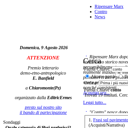
Ripensare Marx
Contro
LA
News
PE
Domenica, 9 Agosto 2026
Ripensare Marx dopo l
ATTENZIONE
Cerca
comunismo storico novec
presumibilmemente molto
Premio letterario
Parola Chiave:
realmente iniziato, se in
demo-etno-antropologico
Alcune parole
Tu
pensatori critici e probl
E. Banfield
vere e proprie correnti in
Ordina:
nonché consistenti.
a
Chiaromonte(Pz)
Parola Chiave
conto
Acquista ora...
Trovati 19 risultati. Cer
Vi
organizzato dalla
EditricErmes
Leggi tutto...
dif
presto sul nostro sito
"Contro" nasce dopo 
il bando di partecipazione
cominciato con la collab
1.
Frasi sul paviment
Sondaggi
ripensaremarx. i saggi co
(Acquisti/Narrativa)
Quale categoria di libri preferisci?
questa collaborazione e 