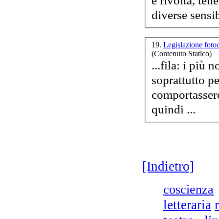
è rivolta, te
19.
Legislazione foto
(Contenuto Statico)
...fila: i più
soprattutto p
comportassero
quindi ...
[Indietro]
coscienza
letteraria