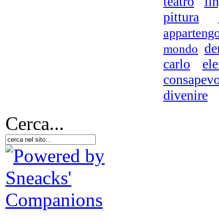
teatro
li
pittura
apparteng
de
mondo
carlo
el
consapevo
divenire
Cerca...