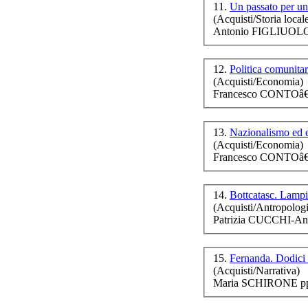
11.
Un passato per u
(Acquisti/Storia local
Antonio FIGLIUOLO 
Fi
12.
Politica comunitar
(Acquisti/Economia)
Francesco
CONTO
â
Spi
13.
Nazionalismo ed e
(Acquisti/Economia)
Francesco
CONTO
â
Po
14.
Bottcatasc. Lampi 
(Acquisti/Antropologi
Patrizia CUCCHI-An
15.
Fernanda. Dodici
(Acquisti/Narrativa)
Maria SCHIRONE pp.