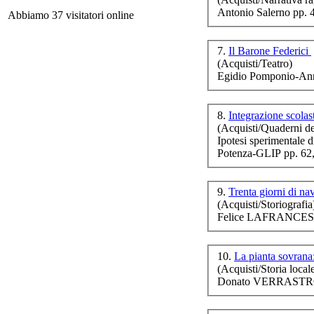
Antonio Salerno pp. 
Abbiamo 37 visitatori online
7.
Il Barone Federici
(Acquisti/Teatro)
Egidio Pomponio-Ann
F
8.
Integrazione scolas
(Acquisti/Quaderni de
Ipotesi sperimentale 
Il
Potenza-GLIP pp. 62
9.
Trenta giorni di na
80
(Acquisti/Storiografia
La 
Felice LAFRANCESC
10.
La pianta sovran
(Acquisti/Storia local
Donato VERRASTRO 