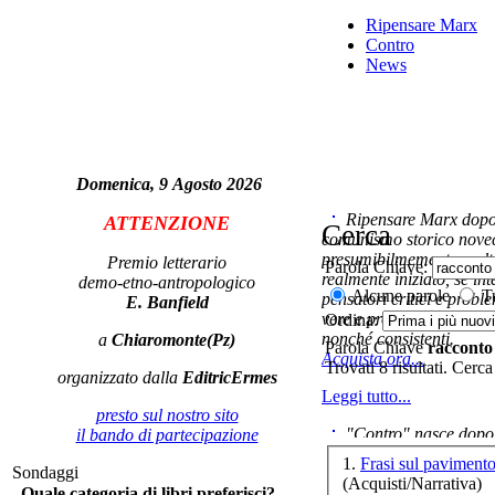
Ripensare Marx
Contro
News
Â
v
Domenica, 9 Agosto 2026
Ripensare Marx dopo l
ATTENZIONE
Cerca
comunismo storico novec
Po
presumibilmemente molto
Premio letterario
Parola Chiave:
realmente iniziato, se in
demo-etno-antropologico
Alcune parole
Tu
pensatori critici e probl
E. Banfield
vere e proprie correnti in
Ordina:
nonché consistenti.
a
Chiaromonte(Pz)
Met
Parola Chiave
racconto
Acquista ora...
Trovati 8 risultati. Cerca
organizzato dalla
EditricErmes
Leggi tutto...
presto sul nostro sito
"Contro" nasce dopo 
il bando di partecipazione
su
cominciato con la collab
1.
Frasi sul paviment
st
Sondaggi
ripensaremarx. i saggi co
(Acquisti/Narrativa)
Quale categoria di libri preferisci?
questa collaborazione e 