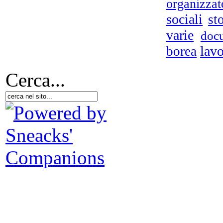
organizzat
Pe
sociali
st
varie
doc
lavo
borea
Le
Cerca...
ar
ec
Scr