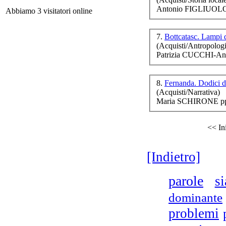
Antonio FIGLIUOLO 
Abbiamo 3 visitatori online
7.
Bottcatasc. Lampi d
(Acquisti/Antropologi
V
Patrizia CUCCHI-An
8.
Fernanda. Dodici d
(Acquisti/Narrativa)
Maria SCHIRONE pp.
p
<< In
[Indietro]
parole
s
I
dominante
problemi
A