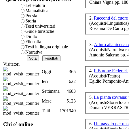
Chiara Vigna pp. 188
è teorica, sempre però c
Letteratura
presente fase.
Manualistica
Acquista ora...
Poesia
2.
Storia
(Acquisti/Linguistica)
A feed could not be foun
Testi universitari
Rosanna De Carlo pp
http://www.lastampa.it/r
L
Guide turistiche
cro
Diritto
Filosofia
3.
Arturo alla ricerca
Testi in lingua originale
(Acquisti/Narrativa ra
Narrativa
Antonio Salerno pp. 
C
Visitatori
4.
Il Barone Federici
Oggi
365
(Acquisti/Teatro)
C
Egidio Pomponio-Ann
Ieri
622
Settimana
4683
5.
La pianta sovrana
Mese
5123
(Acquisti/Storia local
Donato VERRASTRO 
Tutti
1701940
D
6.
Un passato per un 
Chi e' online
Una
(Acquisti/Storia local