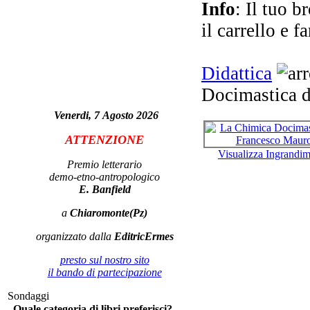
Info
: Il tuo b
il carrello e f
Didattica
C
Docimastica 
Venerdi, 7 Agosto 2026
ATTENZIONE
Visualizza Ingrandi
Premio letterario
demo-etno-antropologico
E. Banfield
a
Chiaromonte(Pz)
Po
organizzato dalla
EditricErmes
presto sul nostro sito
il bando di partecipazione
Sondaggi
Quale categoria di libri preferisci?