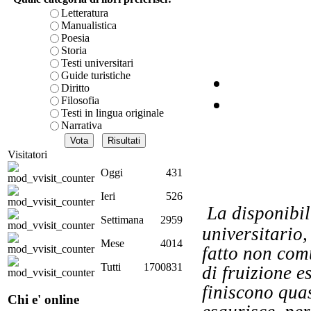
Letteratura
I
Manualistica
Poesia
Storia
Testi universitari
Di
Guide turistiche
ed 
Diritto
in
Filosofia
Testi in lingua originale
Narrativa
Visitatori
Li
ne
Oggi
431
Ieri
526
La disponibil
Settimana
2959
Ch
universitario,
Mese
4014
fatto non com
co
Tutti
1700831
di fruizione 
finiscono qua
Chi e' online