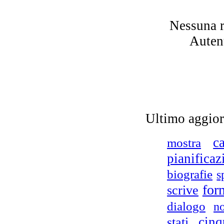
Nessuna r
i
Autent
Ch
Ultimo aggio
c
mostra
pianificaz
biografie
s
for
scrive
dialogo
no
stati
cinq