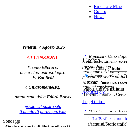
Ripensare Marx
Contro
News
Il 
lib
Venerdi, 7 Agosto 2026
Ripensare Marx dopo l
ATTENZIONE
Cerca
comunismo storico novec
In 
presumibilmemente molto
Premio letterario
Parola Chiave:
realmente iniziato, se in
demo-etno-antropologico
Alcune parole
Tu
pensatori critici e probl
E. Banfield
vere e proprie correnti in
Ordina:
nonché consistenti.
a
Chiaromonte(Pz)
Parola Chiave
fruibilit
Acquista ora...
Trovati 3 risultati. Cerca
organizzato dalla
EditricErmes
Leggi tutto...
Ch
presto sul nostro sito
"Contro" nasce dopo 
il bando di partecipazione
Il 
cominciato con la collab
1.
La Basilicata tra i 
Sondaggi
ripensaremarx. i saggi co
(Acquisti/Storiografia
Quale categoria di libri preferisci?
questa collaborazione e 