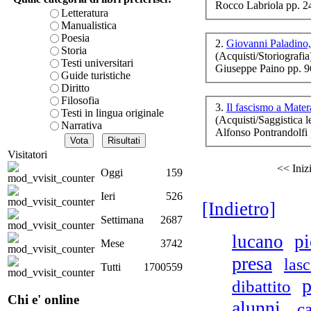
Rocco Labriola pp. 2
è teorica, sempre però c
Letteratura
presente fase.
Manualistica
Acquista ora...
Poesia
2.
Giovanni Paladino,
Storia
Li
(Acquisti/Storiografia
A feed could not be foun
Testi universitari
ne
Giuseppe Paino pp. 
http://www.lastampa.it/r
Guide turistiche
Diritto
Filosofia
3.
Il fascismo a Mate
Testi in lingua originale
Ch
(Acquisti/Saggistica le
Narrativa
Alfonso Pontrandolfi
Visitatori
<< Iniz
Oggi
159
Ieri
526
[Indietro]
Settimana
2687
lucano
pi
Mese
3742
presa
lasc
Tutti
1700559
p
dibattito
Chi e' online
alunni
c