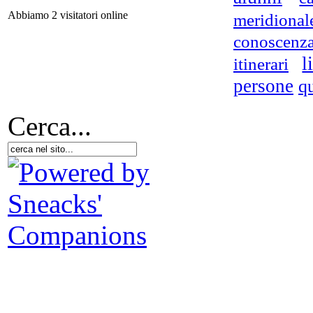
Abbiamo 2 visitatori online
meridional
Sil
conoscenz
l
itinerari
persone
q
Cerca...
LA
Si 