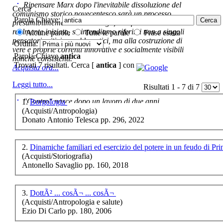
Per la formazione del
Ripensare Marx dopo l'inevitabile dissoluzione del
Cerca
mercato nazionale
comunismo storico novecentesco sarà un processo
(1861-1910)
Parola Chiave:
presumibilmemente molto lungo, e di fatto non ancora
realmente iniziato, se intendiamo riferirci non a singoli
Alcune parole
Tutte le parole
Frase esatta
pensatori critici e problematici, ma alla costruzione di
Ordina:
€ 18,00
vere e proprie correnti innovative e socialmente visibili
Parola Chiave
antica
nonché consistenti.
Fra il Vesuvio,
Trovati 7 risultati. Cerca [
antica
] con
Acquista ora...
lÃŠÂ¼Etna e
lÃŠÂ¼Himalaya
Leggi tutto...
Risultati 1 - 7 di 7
Giuseppe De Lorenzo
dalle
"Contro" nasce dopo un lavoro di due anni ,
1.
Borgologia
cominciato con la collaborazione dell'autore al blog:
(Acquisti/Antropologia)
ripensaremarx. i saggi contenuti nel libro sono frutto di
Donato Antonio Telesca pp. 296, 2022
questa collaborazione e di questa critica. L'impostazione
è teorica, sempre però con riferimento puntuale alla
€ 22,00
presente fase.
2.
Dinamiche familiari ed esercizio del potere in un feudo di Pr
Acquista ora...
(Acquisti/Storiografia)
Montemilone.
Antonello Savaglio pp. 160, 2018
Testimonianze
A feed could not be found at
archeologiche
http://www.lastampa.it/rss.xml
3.
DottÃ² ... cosÃ¬ ... cosÃ¬
(Acquisti/Antropologia e salute)
€ 15,00
Ezio Di Carlo pp. 180, 2006