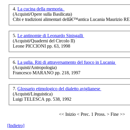
U dialÃƒÂ©ttÃƒÂ«
mundalbanÃƒÂ©sÃƒÂ«
4.
La cucina della memoria.
Poesie, antichi
(Acquisti/Opere sulla Basilicata)
mestieri, detti e sa
Cibi e tradizioni alimentari dellâ€™
antica
Lucania Maurizio RE
5.
Le antinomie di Leonardo Sinisgalli
€ 12,00
(Acquisti/Quaderni del Circolo II)
Leone PICCIONI pp. 63, 1998
D.A.P.I.T. RICERCHE
- N. 5 - 1997
6.
La uglia. Riti di attraversamento del fuoco in Lucania
(Acquisti/Antropologia)
€ 6,00
Francesco MARANO pp. 218, 1997
Metafisiche geometrie
7.
Glossario etimologico del dialetto aviglianese
€ 8,00
(Acquisti/Linguistica)
Luigi TELESCA pp. 538, 1992
Fino al pianeta terra
€ 10,00
<< Inizio
< Prec.
1
Pross. >
Fine >>
L'orgoglio
[Indietro]
dell'appartenenza