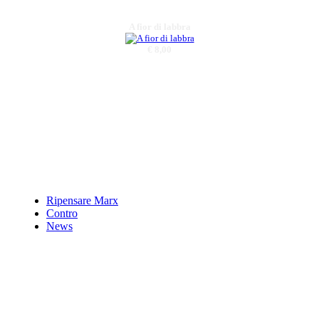
A fior di labbra
€ 8,00
Spazi temporali
€ 15,00
Lampadine. Piccole
illuminazioni,
aforismi,
€ 5,00
Ripensare Marx
Gioite voi col
Contro
canto.â€™I
News
madrigali a cinque
vociâ€™ di Gesualdo
€ 7,50