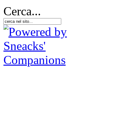
Cerca...
Arg
C
Sil
Il
C
id