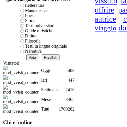
la
vissuto
è teorica, sempre però c
Letteratura
offrire
pa
presente fase.
Manualistica
Acquista ora...
Poesia
autrice
c
Storia
A feed could not be foun
Testi universitari
do
viaggio
http://www.lastampa.it/r
Guide turistiche
Diritto
Filosofia
Testi in lingua originale
L
Narrativa
ba
per
Visitatori
Oggi
408
Ieri
447
D.A
Settimana
2410
Mese
3465
Tutti
1700282
Met
Chi e' online