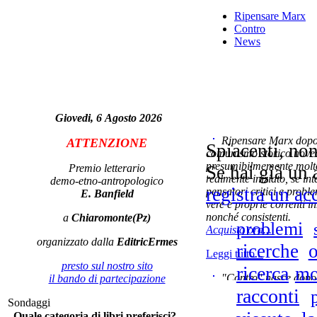
Ripensare Marx
Contro
News
Co
i
Giovedi, 6 Agosto 2026
Ripensare Marx dopo l
ATTENZIONE
Spiacenti, non
comunismo storico novec
presumibilmemente molto
Premio letterario
Se hai già un 
realmente iniziato, se in
demo-etno-antropologico
L
registra un ac
pensatori critici e probl
E. Banfield
deg
vere e proprie correnti in
di
nonché consistenti.
a
Chiaromonte(Pz)
problemi
Acquista ora...
organizzato dalla
EditricErmes
ricerche
o
Leggi tutto...
presto sul nostro sito
ricerca
mo
U f
"Contro" nasce dopo 
il bando di partecipazione
Mr
cominciato con la collab
racconti
Sondaggi
ripensaremarx. i saggi co
de
Quale categoria di libri preferisci?
questa collaborazione e 