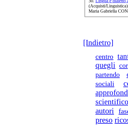
30.
Lingua e dialetto
(Acquisti/Linguistica)
Maria Gabriella CON
[Indietro]
tan
centro
quegli
co
partendo
c
sociali
approfond
scientific
autori
fas
preso
rico