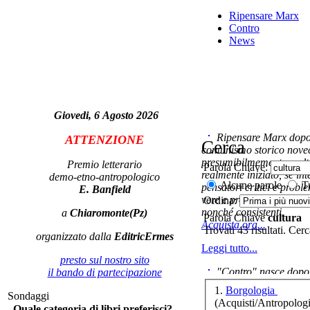
Ripensare Marx
Glo
Contro
News
Giovedi, 6 Agosto 2026
c
Ripensare Marx dopo l
ATTENZIONE
Cerca
comunismo storico novec
presumibilmemente molto
Premio letterario
Parola Chiave:
realmente iniziato, se in
demo-etno-antropologico
Alcune parole
Tu
pensatori critici e probl
E. Banfield
vere e proprie correnti in
Ordina:
o
nonché consistenti.
a
Chiaromonte(Pz)
Parola Chiave
cultura
co
Acquista ora...
Trovati 43 risultati. Cer
organizzato dalla
EditricErmes
Leggi tutto...
presto sul nostro sito
"Contro" nasce dopo 
il bando di partecipazione
cominciato con la collab
1.
Borgologia
Sondaggi
ripensaremarx. i saggi co
(Acquisti/Antropologi
Quale categoria di libri preferisci?
questa collaborazione e 