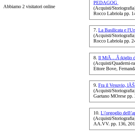
PEDAGOG
Abbiamo 2 visitatori online
(Acquisti/Storiografia
Rocco Labriola pp. 1
7.
La Basilicata e l'Un
(Acquisti/Storiografia
Rocco Labriola pp. 2
Les
8.
Il MiÃ…Â¡kiglio 
(Acquisti/Quaderni-ra
Ch
Ettore Bove, Fernand
Le
ar
9.
(Acquisti/Storiografia
Gaetano MOrese pp. 
10.
L\'orgoglio dell\
B
(Acquisti/Storiografia
AA.VV. pp. 136, 20
Ch