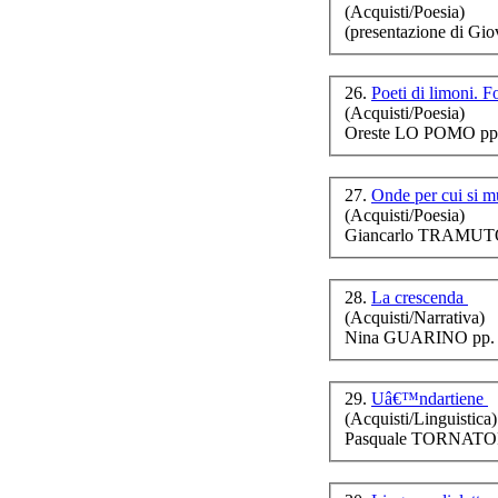
(Acquisti/Poesia)
(presentazione di G
26.
Poeti di limoni. F
(Acquisti/Poesia)
Oreste LO POMO pp.
27.
Onde per cui si m
(Acquisti/Poesia)
Giancarlo TRAMUTO
28.
La crescenda
(Acquisti/Narrativa)
Nina GUARINO pp. 
29.
Uâ€™ndartiene
(Acquisti/Linguistica)
Pasquale TORNATOR