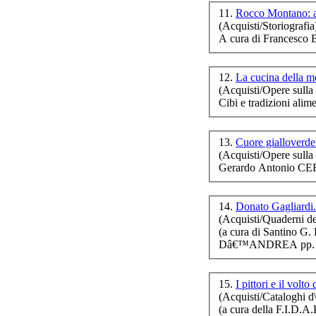
11.
Rocco Montano: a
Pe
(Acquisti/Storiografia
mas
A cura di Francesc
12.
La cucina della 
(Acquisti/Opere sulla 
Cibi e tradizioni al
13.
Cuore gialloverd
I
(Acquisti/Opere sulla 
Gerardo Antonio CE
ec
14.
Donato Gagliardi. 
(Acquisti/Quaderni de
(a cura di Santin
Dâ€™ANDREA pp. 7
15.
I pittori e il volto
(Acquisti/Cataloghi d\
(a cura della F.I.D.A