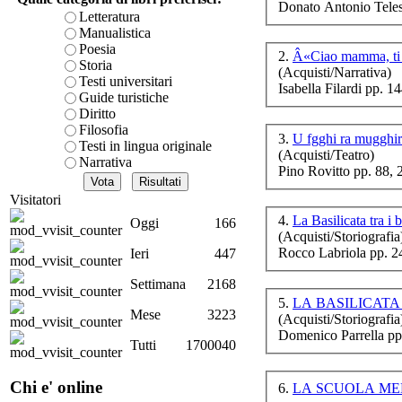
Donato Antonio Teles
è teorica, sempre però c
Letteratura
presente fase.
Manualistica
Acquista ora...
Poesia
2.
Â«Ciao mamma, ti 
Storia
(Acquisti/Narrativa)
cURL error 28: Failed to 
Testi universitari
LA
Isabella Filardi pp. 1
80 after 7133 ms: Could 
Guide turistiche
Diritto
Filosofia
3.
U fgghi ra mugghir
Testi in lingua originale
(Acquisti/Teatro)
N
Narrativa
Pino Rovitto pp. 88,
p
Visitatori
4.
La Basilicata tra i 
Oggi
166
(Acquisti/Storiografia
Rocco Labriola pp. 2
Ieri
447
Settimana
2168
Le
5.
LA BASILICATA
Mese
3223
(Acquisti/Storiografia
Domenico Parrella pp
Tutti
1700040
Mo
Chi e' online
6.
LA SCUOLA MEDIA Ã¢â‚¬
lâ€