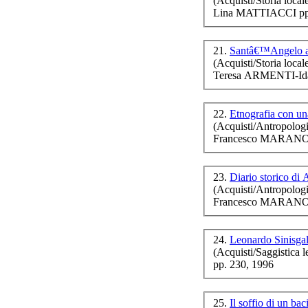
(Acquisti/Storia local
Lina MATTIACCI pp.
21.
Santâ€™Angelo al
(Acquisti/Storia local
Teresa ARMENTI-Id
22.
Etnografia con u
(Acquisti/Antropologi
Francesco MARANO 
23.
Diario storico di
(Acquisti/Antropologi
Francesco MARANO (a
24.
Leonardo Sinisgal
(Acquisti/Saggistica le
pp. 230, 1996
25.
Il soffio di un ba