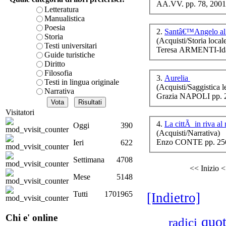
AA.VV. pp. 78, 2001
è teorica, sempre però c
Letteratura
presente fase.
Manualistica
Acquista ora...
Poesia
2.
Santâ€™Angelo al 
Storia
(Acquisti/Storia local
A feed could not be foun
Testi universitari
Teresa ARMENTI-Id
http://www.lastampa.it/r
Guide turistiche
Diritto
Filosofia
Cat
3.
Aurelia
Testi in lingua originale
p
(Acquisti/Saggistica le
Narrativa
Grazia NAPOLI pp. 
Visitatori
4.
La cittÃ in riva al
Oggi
390
(Acquisti/Narrativa)
L
e
Enzo CONTE pp. 256
Ieri
622
Settimana
4708
<< Inizio
<
Mese
5148
Tutti
1701965
[Indietro]
Chi e' online
quot
radici
Co