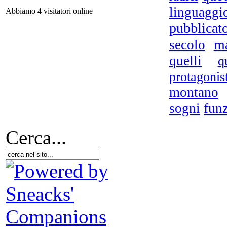
linguaggi
Abbiamo 4 visitatori online
pubblicat
Ch
ma
secolo
Si
quelli
q
protagonis
D.A
montano
sogni
fun
Cerca...
Riv
I