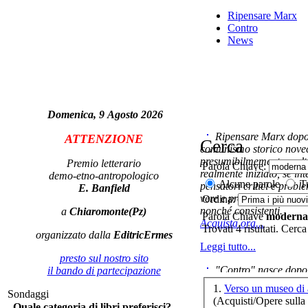
Ripensare Marx
Contro
News
Domenica, 9 Agosto 2026
Ripensare Marx dopo l
ATTENZIONE
Cerca
comunismo storico novec
presumibilmemente molto
Premio letterario
Parola Chiave:
realmente iniziato, se in
demo-etno-antropologico
Alcune parole
Tu
pensatori critici e probl
E. Banfield
vere e proprie correnti in
Ordina:
nonché consistenti.
a
Chiaromonte(Pz)
Parola Chiave
moderna
Acquista ora...
Trovati 4 risultati. Cerca
organizzato dalla
EditricErmes
Att
Leggi tutto...
presto sul nostro sito
Ma
"Contro" nasce dopo 
il bando di partecipazione
cominciato con la collab
1.
Verso un museo di 
Sondaggi
ripensaremarx. i saggi co
(Acquisti/Opere sulla 
Quale categoria di libri preferisci?
questa collaborazione e 