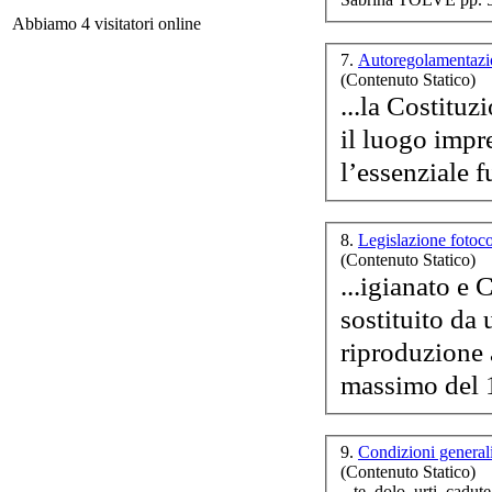
Abbiamo 4 visitatori online
7.
Autoregolamentazi
(Contenuto Statico)
...la Costituzione de
G
Imp
il luogo impr
voc
l’essenziale f
8.
Legislazione fotoc
P
(Contenuto Statico)
no
...igianato e
sostituito da
ri
produzione
rom
massimo del 1
A
9.
Condizioni general
(Contenuto Statico)
...te, dolo, urti, cadu