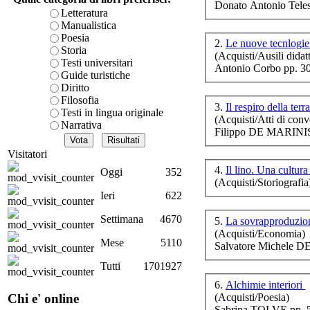
Donato Antonio Teles
è teorica, sempre però c
Letteratura
presente fase.
Manualistica
Acquista ora...
Poesia
2.
Le nuove tecnlogi
Storia
(Acquisti/Ausili didatt
A feed could not be foun
Testi universitari
Antonio Corbo pp. 3
Si
http://www.lastampa.it/r
Guide turistiche
Diritto
Filosofia
3.
Il respiro della terr
Testi in lingua originale
La
(Acquisti/Atti di conv
Narrativa
Filippo DE MARINIS
C
Visitatori
4.
Il lino. Una cultura
Oggi
352
(Acquisti/Storiografia
Ieri
622
Settimana
4670
5.
La sovrapproduzione
(Acquisti/Economia)
su
Mese
5110
Salvatore Michele 
st
Tutti
1701927
6.
Alchimie interiori
(Acquisti/Poesia)
Chi e' online
Sabrina TOLVE pp. 