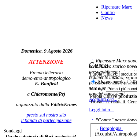
Tu
Ripensare Marx
Contro
News
A
Domenica, 9 Agosto 2026
Imm
Ripensare Marx dopo l
ATTENZIONE
Cerca
comunismo storico novec
presumibilmemente molto
Premio letterario
Parola Chiave:
realmente iniziato, se in
demo-etno-antropologico
Alcune parole
Tu
pensatori critici e probl
E. Banfield
vere e proprie correnti in
Ordina:
nonché consistenti.
a
Chiaromonte(Pz)
Parola Chiave
produzi
Acquista ora...
Trovati 12 risultati. Cer
organizzato dalla
EditricErmes
Leggi tutto...
presto sul nostro sito
"Contro" nasce dopo 
il bando di partecipazione
cominciato con la collab
1.
Borgologia
ec
Sondaggi
ripensaremarx. i saggi co
(Acquisti/Antropologi
Quale categoria di libri preferisci?
questa collaborazione e 