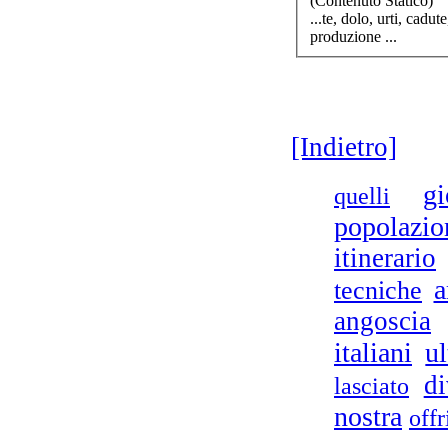
(Contenuto Statico)
Vi
...te, dolo, urti, cadu
produzione
...
dif
[Indietro]
gi
quelli
popolazio
itinerario
a
tecniche
angoscia
italiani
u
di
lasciato
nostra
offr