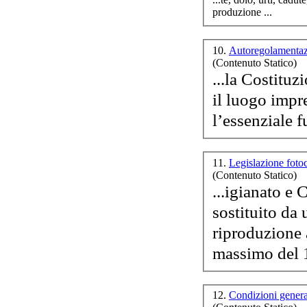
produzione
...
10.
Autoregolamentaz
(Contenuto Statico)
I
...la Costituzione de
il luogo impr
l’essenziale f
Gi
11.
Legislazione foto
(Contenuto Statico)
...igianato e
sostituito da
ri
produzione
La 
massimo del 1
co
12.
Condizioni genera