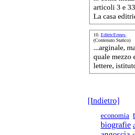
articoli 3 e 3
Co
La casa editri
Ch
10.
EditricErmes
R
(Contenuto Statico)
ca
...arginale, 
d
quale mezzo ef
D.A
[Indietro]
economia
Di
biografie
ed 
in
angoscia