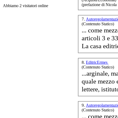
m
(prefazione di Nico
Abbiamo 2 visitatori online
7.
Autoregolamentazi
(Contenuto Statico)
... come mezz
articoli 3 e 3
La casa editri
D.A
- N
8.
EditricErmes
(Contenuto Statico)
...arginale, 
I r
quale mezzo ef
9.
Autoregolamentazi
(Contenuto Statico)
... come mezz