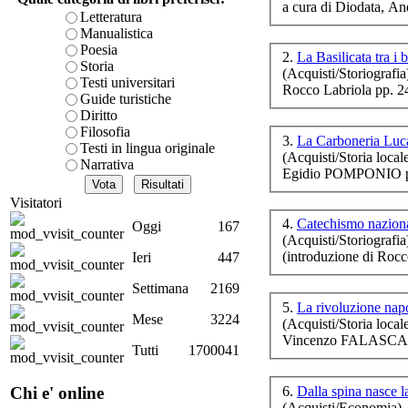
a cura di Diodata, An
è teorica, sempre però c
Letteratura
presente fase.
Manualistica
Acquista ora...
Poesia
2.
La Basilicata tra i 
Storia
(Acquisti/Storiografia
cURL error 28: Failed to 
Testi universitari
Rocco Labriola pp. 2
80 after 7121 ms: Could 
Guide turistiche
Diritto
Filosofia
3.
La Carboneria Lucan
Testi in lingua originale
par
(Acquisti/Storia local
Narrativa
Egidio POMPONIO p
Visitatori
4.
Catechismo nazion
Oggi
167
(Acquisti/Storiografia
(introduzione di Ro
Ieri
447
Settimana
2169
5.
La rivoluzione nap
Mese
3224
(Acquisti/Storia local
Vincenzo FALASCA p
Tutti
1700041
6.
Dalla spina nasce 
Chi e' online
Per
(Acquisti/Economia)