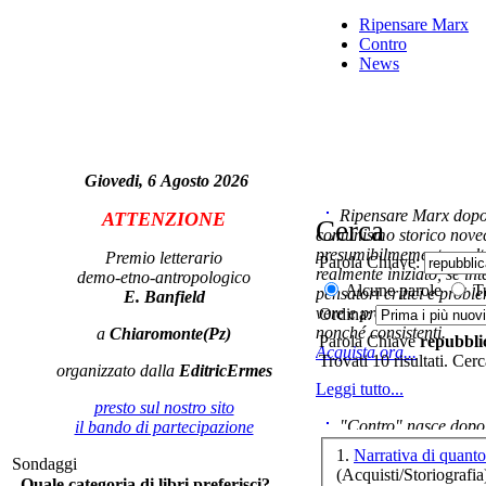
e
Ripensare Marx
Contro
News
Le
ar
Giovedi, 6 Agosto 2026
Ripensare Marx dopo l
ATTENZIONE
Cerca
comunismo storico novec
presumibilmemente molto
Premio letterario
Parola Chiave:
realmente iniziato, se in
demo-etno-antropologico
Alcune parole
Tu
pensatori critici e probl
E. Banfield
LA
vere e proprie correnti in
Ordina:
nonché consistenti.
a
Chiaromonte(Pz)
PE
Parola Chiave
repubbli
Acquista ora...
Trovati 10 risultati. Cer
organizzato dalla
EditricErmes
Leggi tutto...
presto sul nostro sito
"Contro" nasce dopo 
il bando di partecipazione
cominciato con la collab
1.
Narrativa di quan
Sondaggi
ripensaremarx. i saggi co
(Acquisti/Storiografia
Quale categoria di libri preferisci?
questa collaborazione e 