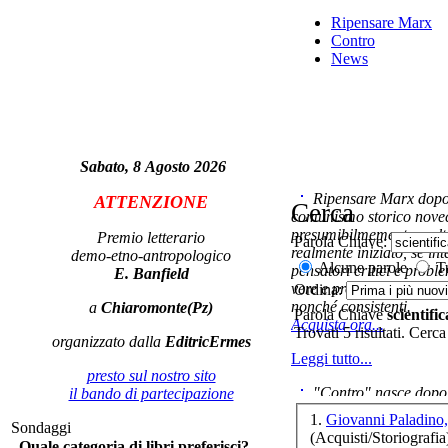
Fi
Ripensare Marx
Contro
News
Lâ
de
Sabato, 8 Agosto 2026
Ripensare Marx dopo l
ATTENZIONE
Cerca
comunismo storico novec
presumibilmemente molto
Premio letterario
Parola Chiave:
realmente iniziato, se in
demo-etno-antropologico
Alcune parole
Tu
pensatori critici e probl
E. Banfield
vere e proprie correnti in
Ordina:
Di
nonché consistenti.
a
Chiaromonte(Pz)
ed 
Parola Chiave
scientific
Acquista ora...
in
Trovati 5 risultati. Cerca
organizzato dalla
EditricErmes
Leggi tutto...
presto sul nostro sito
"Contro" nasce dopo 
il bando di partecipazione
cominciato con la collab
1.
Giovanni Paladino,
Att
Sondaggi
ripensaremarx. i saggi co
(Acquisti/Storiografia
Quale categoria di libri preferisci?
questa collaborazione e 