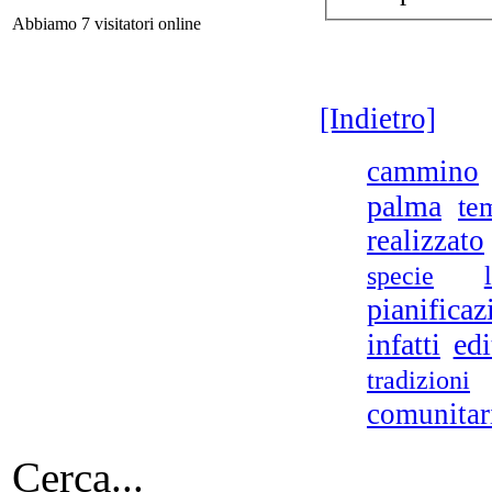
Abbiamo 7 visitatori online
Ret
Ch
[Indietro]
C
cammino
palma
te
Riv
realizzato
specie
pianificaz
infatti
edi
tradizioni
rom
A
comunitar
Cerca...