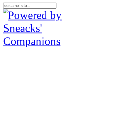
Spi
I
Cat
p
B