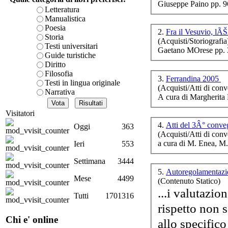
Giuseppe Paino pp. 
Ma
è teorica, sempre però c
Letteratura
presente fase.
Manualistica
Acquista ora...
Poesia
2.
Storia
(Acquisti/Storiografia
A feed could not be foun
Testi universitari
Gaetano MOrese pp. 
http://www.lastampa.it/r
Guide turistiche
Diritto
L'A
Filosofia
3.
Ferrandina 2005
Testi in lingua originale
(Acquisti/Atti di conv
Narrativa
A cura di Margheri
Visitatori
Il
4.
Atti del 3Â° conve
Oggi
363
d
(Acquisti/Atti di conv
a cura di M. Enea, M
Ieri
553
Settimana
3444
5.
Autoregolamentazi
Mese
4499
(Contenuto Statico)
D.A
...i valutazio
Tutti
1701316
rispetto non s
Chi e' online
allo specifico