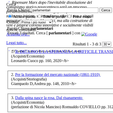
€ 450,00
Ripensare Marx dopo l'inevitabile dissoluzione del
Cerca
comunismo storico novecentesco sarà un processo
Comprendere
Parola Chiave:
presumibilmemente molto lungo, e di fatto non ancora
Manzoni
realmente iniziato, se intendiamo riferirci non a singoli
Alcune parole
Tutte le parole
Frase esatta
pensatori critici e problematici, ma alla costruzione di
Ordina:
€ 16,00
vere e proprie correnti innovative e socialmente visibili
Parola Chiave
parlamentari
nonché consistenti.
Trovati 3 risultati. Cerca [
parlamentari
] con
Dallâ€™essenzialismo
Acquista ora...
allâ€™utopia, alle
frontiere della
Leggi tutto...
Risultati 1 - 3 di 3
metafisica
"Contro" nasce dopo un lavoro di due anni ,
1.
cominciato con la collaborazione dell'autore al blog:
(Acquisti/Economia)
ripensaremarx. i saggi contenuti nel libro sono frutto di
Leonardo Cuoco pp. 160, 2020>/b>
questa collaborazione e di questa critica. L'impostazione
€ 15,00
è teorica, sempre però con riferimento puntuale alla
presente fase.
2.
Per la formazione del mercato nazionale (1861-1910)
La rivoluzione
Acquista ora...
(Acquisti/Storiografia)
napoletana del 1799
Giampaolo D,Andrea pp. 148, 2010>/b>
nei Comuni della
A feed could not be found at
Valle Agri
http://www.lastampa.it/rss.xml
3.
Dalla spina nasce la rosa. Dal risanamento
(Acquisti/Economia)
(prefazione di Nicola Mancino) Romualdo COVIELLO pp. 312
€ 18,00