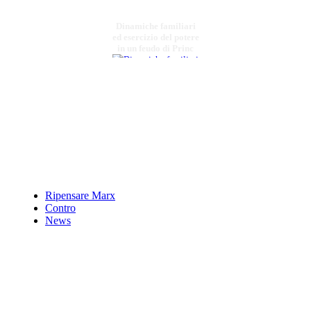
Dinamiche familiari
ed esercizio del potere
in un feudo di Princ
€ 15,00
Armento e il suo
dialetto
€ 9,00
Cristo tra Storia e
Trascendenza
Ripensare Marx
Contro
News
€ 7,00
La Cattedrale di
Acerenza nel
Medioevo