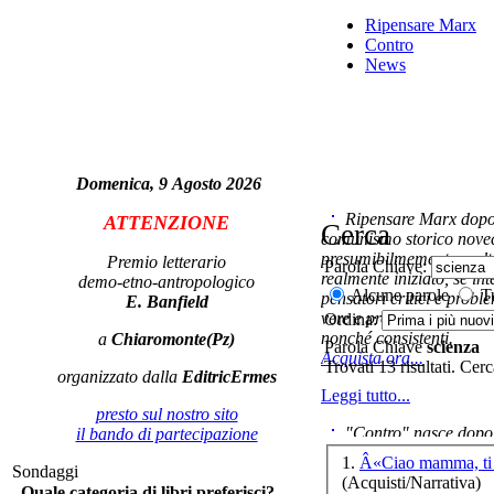
Ripensare Marx
re
Contro
News
In 
Domenica, 9 Agosto 2026
Ripensare Marx dopo l
ATTENZIONE
Cerca
comunismo storico novec
presumibilmemente molto
Premio letterario
Parola Chiave:
realmente iniziato, se in
demo-etno-antropologico
Alcune parole
Tu
pensatori critici e probl
E. Banfield
vere e proprie correnti in
Ordina:
nonché consistenti.
a
Chiaromonte(Pz)
Parola Chiave
scienza
Acquista ora...
Le
Trovati 13 risultati. Cer
organizzato dalla
EditricErmes
ar
Leggi tutto...
presto sul nostro sito
"Contro" nasce dopo 
il bando di partecipazione
cominciato con la collab
1.
Â«Ciao mamma, ti 
Sondaggi
ripensaremarx. i saggi co
(Acquisti/Narrativa)
Quale categoria di libri preferisci?
questa collaborazione e 