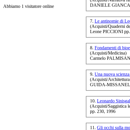
DANIELE GIANCANE
Abbiamo 1 visitatore online
7.
Le antinomie di Le
(Acquisti/Quaderni de
I
Leone PICCIONI pp.
8.
Fondamenti di bioet
(Acquisti/Medicina)
Carmelo PALMISANO
Fi
9.
Una nuova scienza 
(Acquisti/Architettura
GUIDA-MISSANELLI
S
i
10.
Leonardo Sinisgal
â
(Acquisti/Saggistica le
pp. 230, 1996
11.
Gli occhi sulla 