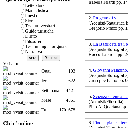
Isabella Filardi pp. 1
Lâ
è teorica, sempre però c
Letteratura
de
presente fase.
Manualistica
Acquista ora...
Poesia
2.
Progetto di vita
Storia
(Acquisti/Saggistica le
A feed could not be foun
Testi universitari
Gregorio Prisco pp. 
http://www.lastampa.it/r
Guide turistiche
Diritto
Filosofia
3.
La Basilicata tra i 
Testi in lingua originale
(Acquisti/Storiografia
Narrativa
Rocco Labriola pp. 2
UN
Visitatori
4.
Giovanni Paladino,
Oggi
103
(Acquisti/Storiografia
Giuseppe Paino pp. 
Ieri
622
Settimana
4421
5.
Scienza e reincan
Mese
4861
(Acquisti/Filosofia)
Pino A. Quartana pp.
Tutti
1701678
6.
Fino al pianeta ter
Chi e' online
(Acquisti/Narrativa ra