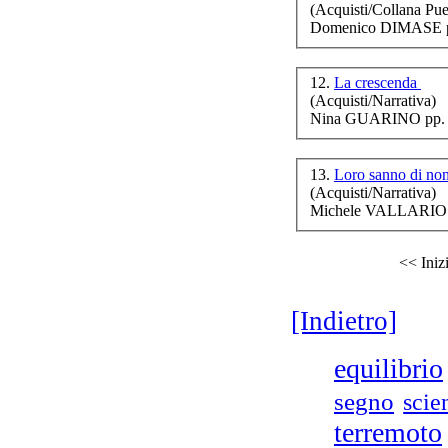
(Acquisti/Collana Puer
Domenico DIMASE p
C
12.
La crescenda
(Acquisti/Narrativa)
Nina GUARINO pp. 
re
13.
Loro sanno di non
(Acquisti/Narrativa)
Michele VALLARIO 
c
<< Iniz
[Indietro]
equilibrio
I r
segno
scie
terremoto